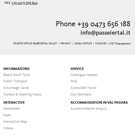
FAX
+39 0473 656 624
Phone +39 0473 656 188
info@passeiertal.it
TOURIST OFFICE PASSEIERTAL VALLEY |
PRIVACY
|
LEGAL NOTICE
|
COOKIES
| UID IT02519970210
INFORMATIONS
SERVICE
Reach South Tyrol
Catalogue request
Public Transport
FAQ
Advantage Cards
Accessible Travel
Contact & Opening Hours
Our Members
INTERACTIVE
ACCOMMODATION IN VAL PASSIRA
Newsletter
Accommodation enquiry
Apps
Interactive Map
Videos