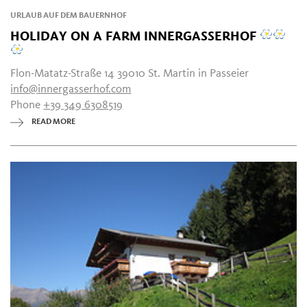
URLAUB AUF DEM BAUERNHOF
HOLIDAY ON A FARM INNERGASSERHOF
Flon-Matatz-Straße 14 39010 St. Martin in Passeier
info@innergasserhof.com
Phone
+39 349 6308519
READ MORE