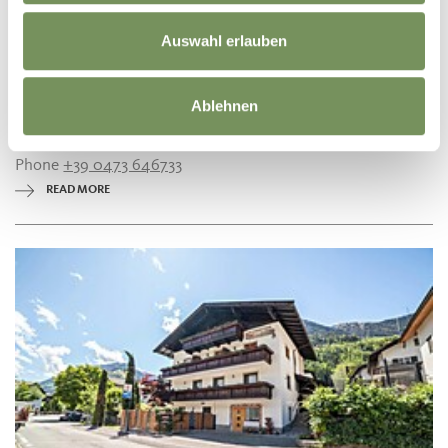
Auswahl erlauben
B&B AND APPARTMENTS
PRIVATE ROOMS FOR RENT PETERHOF
Ablehnen
Zeppichler Straße 11 39013 Pfelders/Moos in Passeier
peterhof.pfelders@gmail.com
Phone
+39 0473 646733
READ MORE