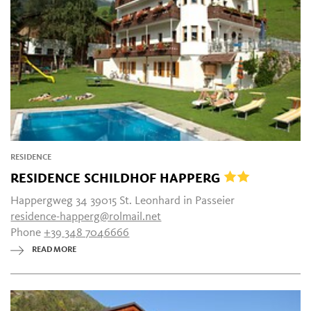
RESIDENCE
RESIDENCE SCHILDHOF HAPPERG
Happergweg 34 39015 St. Leonhard in Passeier
residence-happerg@rolmail.net
Phone
+39 348 7046666
READ MORE