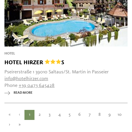
HOTEL
HOTEL HIRZER
S
Pseirerstraße 1 39010 Saltaus/St. Martin in Passeier
info@hotelhirzer.com
Phone
+39 0473 645428
READ MORE
«
‹
1
2
3
4
5
6
7
8
9
10
›
»