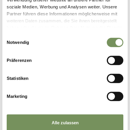
Walten 94 (Jaufenpass) 39015 Walten/St. Leonhard in
soziale Medien, Werbung und Analysen weiter. Unsere
Passeier
Partner führen diese Informationen möglicherweise mit
info@flecknerhuette.bz.it
weiteren Daten zusammen, die Sie ihnen bereitgestellt
Phone
+39 340 3805160
haben oder die sie im Rahmen Ihrer Nutzung der Dienste
READ MORE
gesammelt haben.
Einwilligungsauswahl
Notwendig
Präferenzen
Statistiken
Marketing
Alle zulassen