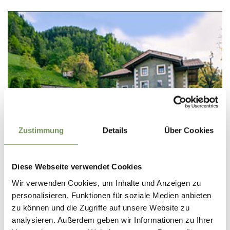
Zustimmung
Details
Über Cookies
Diese Webseite verwendet Cookies
Wir verwenden Cookies, um Inhalte und Anzeigen zu
URLAUB AUF DEM BAUERNHOF
personalisieren, Funktionen für soziale Medien anbieten
HOLIDAY ON A FARM SCHILDHOF EBION
zu können und die Zugriffe auf unsere Website zu
analysieren. Außerdem geben wir Informationen zu Ihrer
Mörre 43 39015 St. Leonhard in Passeier