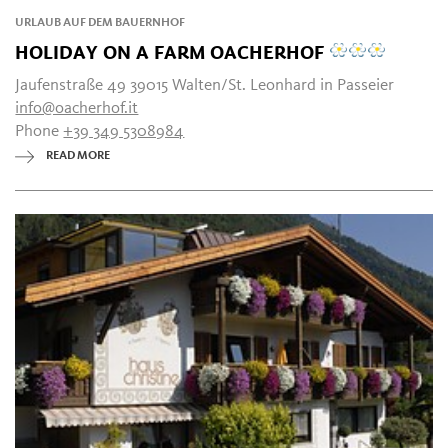
URLAUB AUF DEM BAUERNHOF
HOLIDAY ON A FARM OACHERHOF
Jaufenstraße 49 39015 Walten/St. Leonhard in Passeier
info@oacherhof.it
Phone
+39 349 5308984
READ MORE