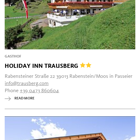
GASTHOF
HOLIDAY INN TRAUSBERG
Rabensteiner Straße 22 39013 Rabenstein/Moos in Passeier
info@trausberg.com
Phone
+39 0473 860604
READ MORE