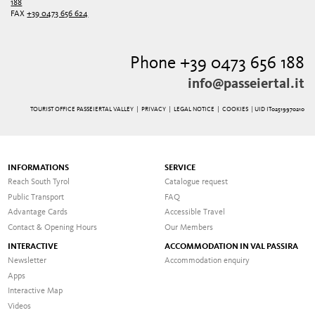
188
FAX
+39 0473 656 624
Phone +39 0473 656 188
info@passeiertal.it
TOURIST OFFICE PASSEIERTAL VALLEY |
PRIVACY
|
LEGAL NOTICE
|
COOKIES
| UID IT02519970210
INFORMATIONS
SERVICE
Reach South Tyrol
Catalogue request
Public Transport
FAQ
Advantage Cards
Accessible Travel
Contact & Opening Hours
Our Members
INTERACTIVE
ACCOMMODATION IN VAL PASSIRA
Newsletter
Accommodation enquiry
Apps
Interactive Map
Videos