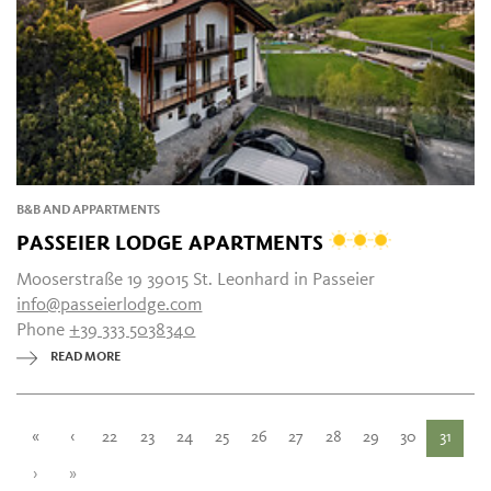
B&B AND APPARTMENTS
PASSEIER LODGE APARTMENTS
Mooserstraße 19 39015 St. Leonhard in Passeier
info@passeierlodge.com
Phone
+39 333 5038340
READ MORE
«
‹
22
23
24
25
26
27
28
29
30
31
›
»