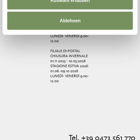
Auswahl erlauben
UHR
FILIALE CERMES
CHIUSURA INVERNALE
Ablehnen
01.11.2025 - 10.05.2026
STAGIONE ESTIVA 2026:
11.05.-09.10.2026
LUNEDÌ- VENERDÌ 9.00-
12.00
FILIALE DI POSTAL
CHIUSURA INVERNALE
01.11.2025 - 10.05.2026
STAGIONE ESTIVA 2026:
01.06.-09.10.2026
LUNEDÌ- VENERDÌ 9.00-
12.00
Tel. +39 0473 561 770