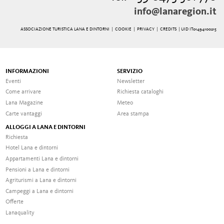
info@lanaregion.it
ASSOCIAZIONE TURISTICA LANA E DINTORNI |
COOKIE
|
PRIVACY
|
CREDITS
| UID IT01494100215
INFORMAZIONI
SERVIZIO
Eventi
Newsletter
Come arrivare
Richiesta cataloghi
Lana Magazine
Meteo
Carte vantaggi
Area stampa
ALLOGGI A LANA E DINTORNI
Richiesta
Hotel Lana e dintorni
Appartamenti Lana e dintorni
Pensioni a Lana e dintorni
Agriturismi a Lana e dintorni
Campeggi a Lana e dintorni
Offerte
Lanaquality