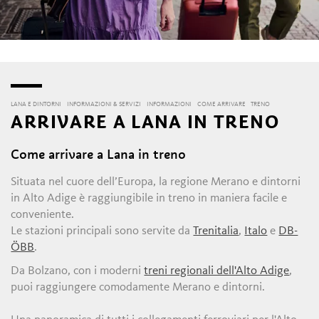
LANA E DINTORNI
INFORMAZIONI & SERVIZI
INFORMAZIONI
COME ARRIVARE
TRENO
ARRIVARE A LANA IN TRENO
Come arrivare a Lana in treno
Situata nel cuore dell’Europa, la regione Merano e dintorni
in Alto Adige è raggiungibile in treno in maniera facile e
conveniente.
Le stazioni principali sono servite da
Trenitalia
,
Italo
e
DB-
ÖBB
.
Da Bolzano, con i moderni
treni regionali dell'Alto Adige
,
puoi raggiungere comodamente Merano e dintorni.