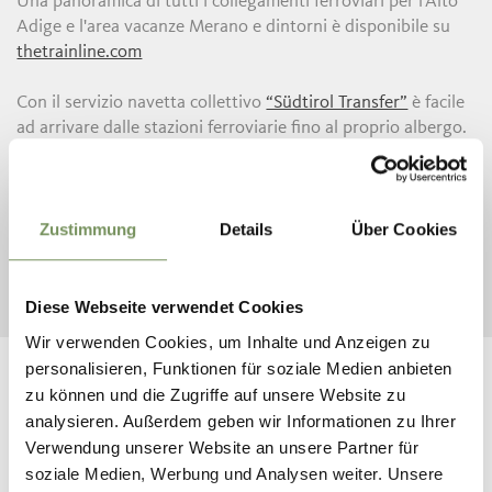
Una panoramica di tutti i collegamenti ferroviari per l'Alto
Adige e l'area vacanze Merano e dintorni è disponibile su
thetrainline.com
Con il servizio navetta collettivo
“Südtirol Transfer”
è facile
ad arrivare dalle stazioni ferroviarie fino al proprio albergo.
Il servizio di transfer collettivo, che collega quasi tutti gli
alloggi dell’Alto Adige con le stazioni dei treni, è
acquistabile comodamente online. Anche
Alto Adige Bus
offre un servizio navetta dalla stazione ferroviaria
Zustimmung
Details
Über Cookies
all’alloggio prenotato e viceversa. Le prenotazioni vengono
accettate fino alle 13:00 del giorno precedente.
Diese Webseite verwendet Cookies
Wir verwenden Cookies, um Inhalte und Anzeigen zu
personalisieren, Funktionen für soziale Medien anbieten
zu können und die Zugriffe auf unsere Website zu
analysieren. Außerdem geben wir Informationen zu Ihrer
Verwendung unserer Website an unsere Partner für
RESTA IN CONTATTO CON NOI
soziale Medien, Werbung und Analysen weiter. Unsere