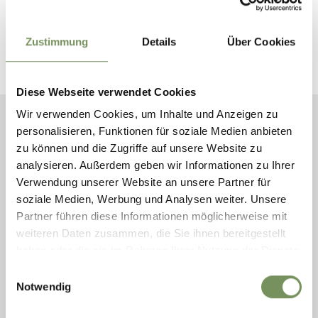
DOLCE E PANORAMICO: SENTIERO DELLA
ROGGIA DI MARLENGO PARTENDO LA LANA
Zustimmung
Details
Über Cookies
Diese Webseite verwendet Cookies
Wir verwenden Cookies, um Inhalte und Anzeigen zu
personalisieren, Funktionen für soziale Medien anbieten
LANA E DINTORNI
VACANZE IN MONTAGNA
CAMMINATE & ESCURSIONI
zu können und die Zugriffe auf unsere Website zu
CAMMINARE IN AUTUNNO A LANA E DINTORNI
DOLCE E PANORAMICO:
analysieren. Außerdem geben wir Informationen zu Ihrer
SENTIERO DELLA ROGGIA DI
Verwendung unserer Website an unsere Partner für
MARLENGO PARTENDO LA
soziale Medien, Werbung und Analysen weiter. Unsere
LANA
Partner führen diese Informationen möglicherweise mit
weiteren Daten zusammen, die Sie ihnen bereitgestellt
haben oder die sie im Rahmen Ihrer Nutzung der Dienste
I sentieri delle rogge (o Waalwege in tedesco), creati un
gesammelt haben.
tempo dai contadini per irrigare i frutteti, rappresentano
Einwilligungsauswahl
oggi dei percorsi molto apprezzati per fare delle
Notwendig
passeggiate. Sono pianeggianti e a bassa quota, il che li
rende particolarmente adatti anche per le famiglie e per chi