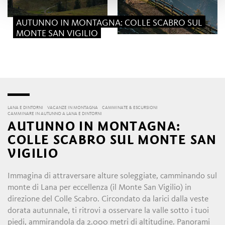
AUTUNNO IN MONTAGNA: COLLE SCABRO SUL
MONTE SAN VIGILIO
LANA E DINTORNI
VACANZE IN MONTAGNA
CAMMINATE & ESCURSIONI
CAMMINARE IN AUTUNNO A LANA E DINTORNI
AUTUNNO IN MONTAGNA:
COLLE SCABRO SUL MONTE SAN
VIGILIO
Immagina di attraversare alture soleggiate, camminando sul
monte di Lana per eccellenza (il Monte San Vigilio) in
direzione del Colle Scabro. Circondato da larici dalla veste
dorata autunnale, ti ritrovi a osservare la valle sotto i tuoi
piedi, ammirandola da 2.000 metri di altitudine. Panorami