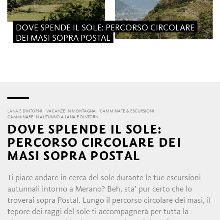
DOVE SPENDE IL SOLE: PERCORSO CIRCOLARE
DEI MASI SOPRA POSTAL
LANA E DINTORNI
VACANZE IN MONTAGNA
CAMMINATE & ESCURSIONI
CAMMINARE IN AUTUNNO A LANA E DINTORNI
DOVE SPLENDE IL SOLE:
PERCORSO CIRCOLARE DEI
MASI SOPRA POSTAL
Ti piace andare in cerca del sole durante le tue escursioni
autunnali intorno a Merano? Beh, sta’ pur certo che lo
troverai sopra Postal. Lungo il percorso circolare dei masi, il
tepore dei raggi del sole ti accompagnerà per tutta la