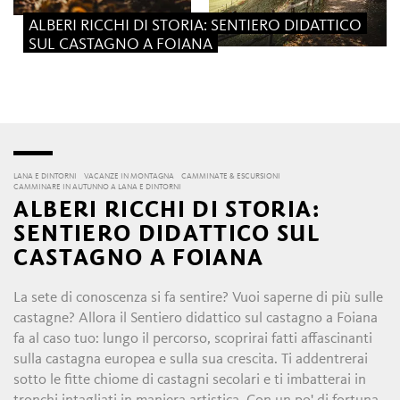
ALBERI RICCHI DI STORIA: SENTIERO DIDATTICO
SUL CASTAGNO A FOIANA
LANA E DINTORNI
VACANZE IN MONTAGNA
CAMMINATE & ESCURSIONI
CAMMINARE IN AUTUNNO A LANA E DINTORNI
ALBERI RICCHI DI STORIA:
SENTIERO DIDATTICO SUL
CASTAGNO A FOIANA
La sete di conoscenza si fa sentire? Vuoi saperne di più sulle
castagne? Allora il Sentiero didattico sul castagno a Foiana
fa al caso tuo: lungo il percorso, scoprirai fatti affascinanti
sulla castagna europea e sulla sua crescita. Ti addentrerai
sotto le fitte chiome di castagni secolari e ti imbatterai in