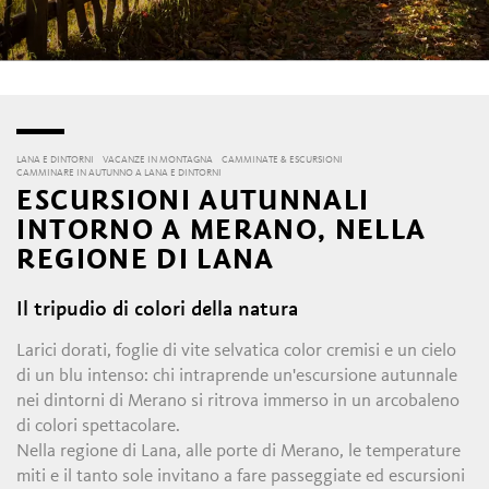
LANA E DINTORNI
VACANZE IN MONTAGNA
CAMMINATE & ESCURSIONI
CAMMINARE IN AUTUNNO A LANA E DINTORNI
ESCURSIONI AUTUNNALI
INTORNO A MERANO, NELLA
REGIONE DI LANA
Il tripudio di colori della natura
Larici dorati, foglie di vite selvatica color cremisi e un cielo
di un blu intenso: chi intraprende un'escursione autunnale
nei dintorni di Merano si ritrova immerso in un arcobaleno
di colori spettacolare.
Nella regione di Lana, alle porte di Merano, le temperature
miti e il tanto sole invitano a fare passeggiate ed escursioni