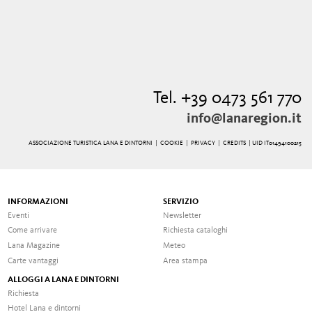
Tel. +39 0473 561 770
info@lanaregion.it
ASSOCIAZIONE TURISTICA LANA E DINTORNI |
COOKIE
|
PRIVACY
|
CREDITS
| UID IT01494100215
INFORMAZIONI
SERVIZIO
Eventi
Newsletter
Come arrivare
Richiesta cataloghi
Lana Magazine
Meteo
Carte vantaggi
Area stampa
ALLOGGI A LANA E DINTORNI
Richiesta
Hotel Lana e dintorni