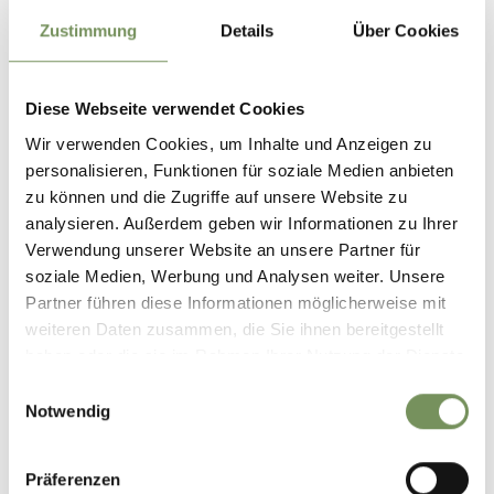
Zustimmung
Details
Über Cookies
aperto
schließt um 19:00
venerdì
Mostra sulla mappa
09:00 - 19:00
T
+39 333 3900197
sabato
09:00 - 19:00
info@baerenbadalm.com
domenica
09:00 - 19:00
Diese Webseite verwendet Cookies
www.baerenbadalm.it
lunedì
09:00 - 19:00
Wir verwenden Cookies, um Inhalte und Anzeigen zu
martedì
09:00 - 19:00
LEGGI DI PIÙ
mercoledì
09:00 - 19:00
personalisieren, Funktionen für soziale Medien anbieten
giovedì
chiuso
zu können und die Zugriffe auf unsere Website zu
analysieren. Außerdem geben wir Informationen zu Ihrer
Verwendung unserer Website an unsere Partner für
soziale Medien, Werbung und Analysen weiter. Unsere
Partner führen diese Informationen möglicherweise mit
weiteren Daten zusammen, die Sie ihnen bereitgestellt
haben oder die sie im Rahmen Ihrer Nutzung der Dienste
gesammelt haben.
Einwilligungsauswahl
Notwendig
Präferenzen