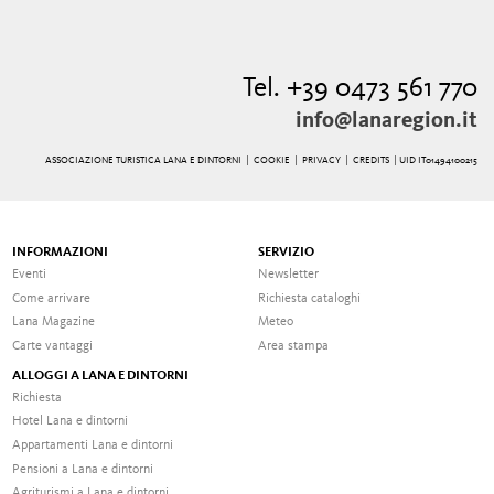
Tel. +39 0473 561 770
info@lanaregion.it
ASSOCIAZIONE TURISTICA LANA E DINTORNI |
COOKIE
|
PRIVACY
|
CREDITS
| UID IT01494100215
INFORMAZIONI
SERVIZIO
Eventi
Newsletter
Come arrivare
Richiesta cataloghi
Lana Magazine
Meteo
Carte vantaggi
Area stampa
ALLOGGI A LANA E DINTORNI
Richiesta
Hotel Lana e dintorni
Appartamenti Lana e dintorni
Pensioni a Lana e dintorni
Agriturismi a Lana e dintorni