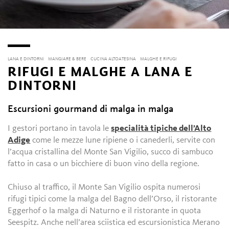
LANA E DINTORNI
MANGIARE & BERE
CUCINA ALTOATESINA
MALGHE E RIFUGI
RIFUGI E MALGHE A LANA E
DINTORNI
Escursioni gourmand di malga in malga
I gestori portano in tavola le
specialità tipiche dell’Alto
Adige
come le mezze lune ripiene o i canederli, servite con
l’acqua cristallina del Monte San Vigilio, succo di sambuco
fatto in casa o un bicchiere di buon vino della regione.
Chiuso al traffico, il Monte San Vigilio ospita numerosi
rifugi tipici come la malga del Bagno dell’Orso, il ristorante
Eggerhof o la malga di Naturno e il ristorante in quota
Seespitz. Anche nell’area sciistica ed escursionistica Merano