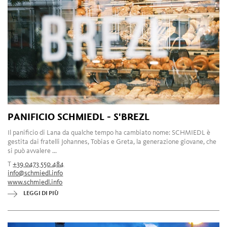
PANIFICIO SCHMIEDL - S'BREZL
Il panificio di Lana da qualche tempo ha cambiato nome: SCHMIEDL è
gestita dai fratelli Johannes, Tobias e Greta, la generazione giovane, che
si può avvalere ...
T
+39 0473 550 484
info@schmiedl.info
www.schmiedl.info
LEGGI DI PIÙ