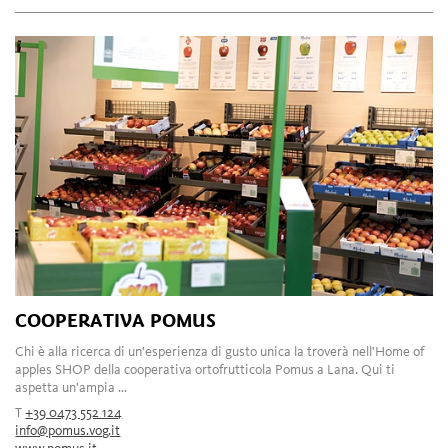
COOPERATIVA POMUS
Chi è alla ricerca di un'esperienza di gusto unica la troverà nell'Home of
apples SHOP della cooperativa ortofrutticola Pomus a Lana. Qui ti
aspetta un'ampia ...
T
+39 0473 552 124
info@pomus.vog.it