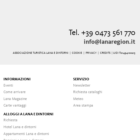
Tel. +39 0473 561 770
info@lanaregion.it
ASSOCIAZIONE TURISTICA LANA E DINTORNI |
COOKIE
|
PRIVACY
|
CREDITS
| UID IT01494100215
INFORMAZIONI
SERVIZIO
Eventi
Newsletter
Come arrivare
Richiesta cataloghi
Lana Magazine
Meteo
Carte vantaggi
Area stampa
ALLOGGI A LANA E DINTORNI
Richiesta
Hotel Lana e dintorni
Appartamenti Lana e dintorni