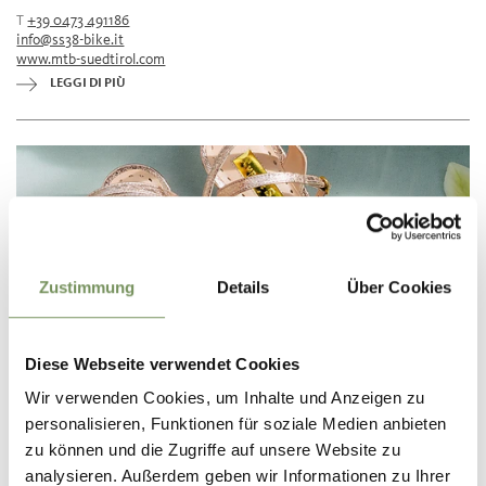
T
+39 0473 491186
info@ss38-bike.it
www.mtb-suedtirol.com
LEGGI DI PIÙ
Zustimmung
Details
Über Cookies
Diese Webseite verwendet Cookies
Wir verwenden Cookies, um Inhalte und Anzeigen zu
personalisieren, Funktionen für soziale Medien anbieten
zu können und die Zugriffe auf unsere Website zu
CALZATURE KNOLL
analysieren. Außerdem geben wir Informationen zu Ihrer