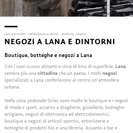
LANA E DINTORNI
INFORMAZIONI & SERVIZI
SHOPPING
NEGOZI
NEGOZI A LANA E DINTORNI
Boutique, botteghe e negozi a Lana
Con i suoi 12.000 abitanti e circa 18 km2 di superficie,
Lana
sembra più una
cittadina
che un paese. I molti
negozi
specializzati a Lana conferiscono al centro un’atmosfera
urbana.
Nella zona pedonale Gries sono molte le boutique e i negozi
di moda e sport, accanto a drogherie, gioiellerie, botteghe
artigiane, negozi di elettronica ed elettrodomestici,
boutique e negozi di articoli sportivi, erboristerie e
botteghe di prodotti bio e una libreria. Accanto a bar e