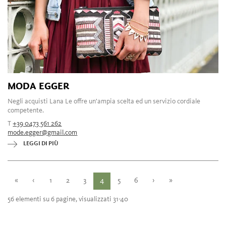
MODA EGGER
Negli acquisti Lana Le offre un'ampia scelta ed un servizio cordiale
competente.
T
+39 0473 561 262
mode.egger@gmail.com
LEGGI DI PIÙ
«
‹
1
2
3
4
5
6
›
»
56 elementi su 6 pagine, visualizzati 31-40