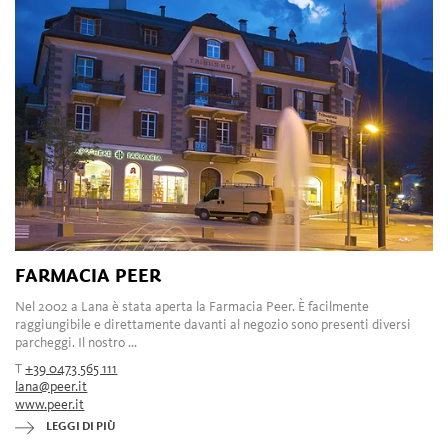
FARMACIA PEER
Nel 2002 a Lana è stata aperta la Farmacia Peer. È facilmente
raggiungibile e direttamente davanti al negozio sono presenti diversi
parcheggi. Il nostro ...
T
+39 0473 565 111
lana@peer.it
www.peer.it
LEGGI DI PIÙ