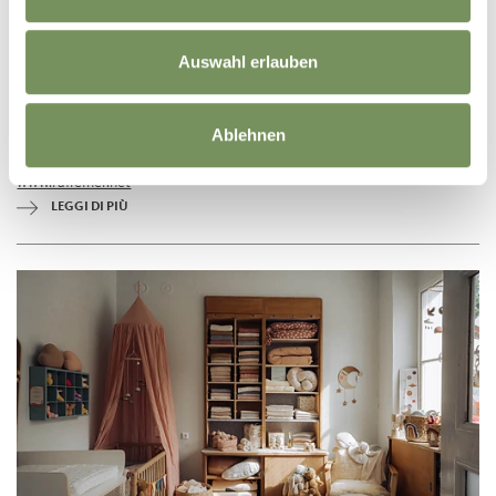
MONDO DELLE ORCHIDEE - FLORICOLTURA
RAFFEINER
Auswahl erlauben
Avete mai sognato di fare gli esploratori tropicali senza lasciare l'Alto
Adige? Il "Mondo delle Orchidee" (Orchideenwelt) a Gargazzone, un
paradiso esotico ...
Ablehnen
T
+39 0471 920218
orchideenwelt@raffeiner.net
www.raffeiner.net
LEGGI DI PIÙ