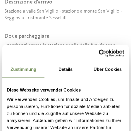
Descrizione d'arrivo
Stazione a valle San Vigilio - stazione a monte San Vigilio -
Seggiovia - ristorante Sessellift
Dove parcheggiare
I parcheggi presso la stazione a valle della funivia sono
limitati e a pagamento. Consigliamo quindi di arrivare con i
mezzi pubblici.
Zustimmung
Details
Über Cookies
Mezzi pubblici
La funivia è facilmente raggiungibile con i mezzi pubblici.
Diese Webseite verwendet Cookies
L’autostazione di Lana si trova a soli 3 minuti a piedi dalla
Wir verwenden Cookies, um Inhalte und Anzeigen zu
stazione a valle. Sfrutta la rete ben sviluppata del trasporto
personalisieren, Funktionen für soziale Medien anbieten
pubblico e il buon collegamento con le stazioni ferroviarie
di Marlengo, Merano o Lana/Posta.
zu können und die Zugriffe auf unsere Website zu
analysieren. Außerdem geben wir Informationen zu Ihrer
Linea bus 211 (Lana–Merano), linea 214 (Lana–Foiana), linea
Verwendung unserer Website an unsere Partner für