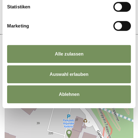
IL CONTENUTO VI È STATO UTILE?
SÌ
NO
Statistiken
Marketing
Alle zulassen
+
Auswahl erlauben
−
Ablehnen