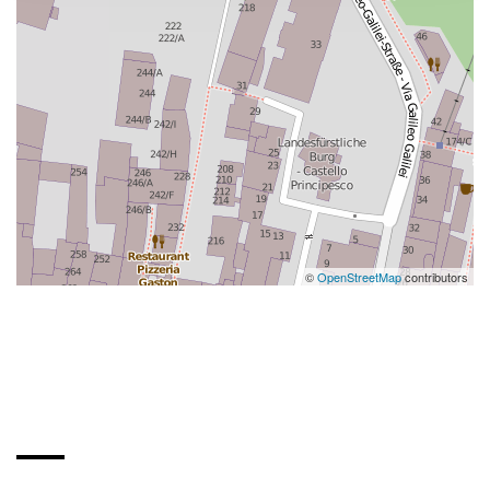
©
OpenStreetMap
contributors