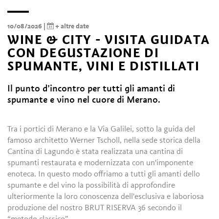
10/08/2026 |
+ altre date
WINE & CITY - VISITA GUIDATA
CON DEGUSTAZIONE DI
SPUMANTE, VINI E DISTILLATI
Il punto d’incontro per tutti gli amanti di
spumante e vino nel cuore di Merano.
Tra i portici di Merano e la Via Galilei, sotto la guida del
famoso architetto Werner Tscholl, nella sede storica della
Cantina di Lagundo è stata realizzata una cantina di
spumanti restaurata e modernizzata con un'imponente
enoteca. In questo modo offriamo a tutti gli amanti dello
spumante e del vino la possibilità di approfondire
ulteriormente la loro conoscenza dell'esclusiva e laboriosa
produzione del nostro BRUT RISERVA 36 secondo il