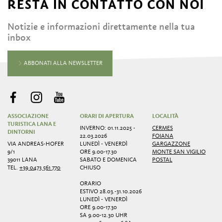
RESTA IN CONTATTO CON NOI
Notizie e informazioni direttamente nella tua
inbox
ABBONATI ALLA NEWSLETTER
ASSOCIAZIONE
ORARI DI APERTURA
LOCALITÀ
TURISTICA LANA E
INVERNO: 01.11.2025 -
CERMES
DINTORNI
22.03.2026
FOIANA
VIA ANDREAS-HOFER
LUNEDÌ - VENERDÌ
GARGAZZONE
9/1
ORE 9.00-17.30
MONTE SAN VIGILIO
39011 LANA
SABATO E DOMENICA
POSTAL
TEL.
+39 0473 561 770
CHIUSO
ORARIO
ESTIVO 28.03.-31.10.2026
LUNEDÌ - VENERDÌ
ORE 9.00-17.30
SA 9.00-12.30 UHR