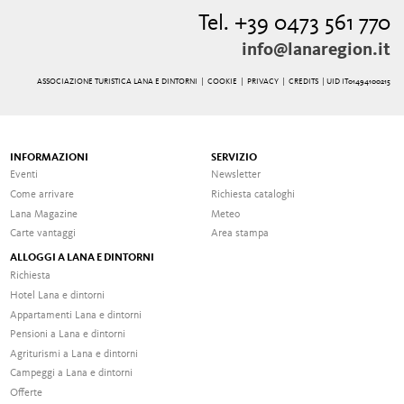
Tel. +39 0473 561 770
info@lanaregion.it
ASSOCIAZIONE TURISTICA LANA E DINTORNI |
COOKIE
|
PRIVACY
|
CREDITS
| UID IT01494100215
INFORMAZIONI
SERVIZIO
Eventi
Newsletter
Come arrivare
Richiesta cataloghi
Lana Magazine
Meteo
Carte vantaggi
Area stampa
ALLOGGI A LANA E DINTORNI
Richiesta
Hotel Lana e dintorni
Appartamenti Lana e dintorni
Pensioni a Lana e dintorni
Agriturismi a Lana e dintorni
Campeggi a Lana e dintorni
Offerte