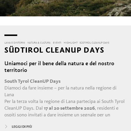
LANA E DINTORNI
NATURA & CULTURA
EVENTI
HIGHLIGHT
SÜDTIROL CLEANUP DAYS
SÜDTIROL CLEANUP DAYS
Uniamoci per il bene della natura e del nostro
territorio
South Tyrol CleanUP Days
Diamoci da fare insieme – per la natura nella regione di
Lana
Per la terza volta la regione di Lana partecipa ai South Tyrol
CleanUP Days. Dal
17 al 20 settembre 2026
, residenti e
ospiti sono invitati a dare insieme un segnale per un
ambiente pulito e consapevole.
LEGGI DI PIÙ
Di cosa si tratta durante i CleanUP Days? Molto semplice: