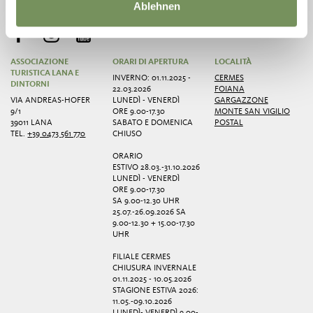
Ablehnen
ASSOCIAZIONE
ORARI DI APERTURA
LOCALITÀ
TURISTICA LANA E
INVERNO: 01.11.2025 -
CERMES
DINTORNI
22.03.2026
FOIANA
VIA ANDREAS-HOFER
LUNEDÌ - VENERDÌ
GARGAZZONE
9/1
ORE 9.00-17.30
MONTE SAN VIGILIO
39011 LANA
SABATO E DOMENICA
POSTAL
TEL.
+39 0473 561 770
CHIUSO
ORARIO
ESTIVO 28.03.-31.10.2026
LUNEDÌ - VENERDÌ
ORE 9.00-17.30
SA 9.00-12.30 UHR
25.07.-26.09.2026 SA
9.00-12.30 + 15.00-17.30
UHR
FILIALE CERMES
CHIUSURA INVERNALE
01.11.2025 - 10.05.2026
STAGIONE ESTIVA 2026:
11.05.-09.10.2026