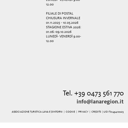
LUNEDÌ- VENERDÌ 9.00-
12.00
FILIALE DI POSTAL
CHIUSURA INVERNALE
01.11.2025 - 10.05.2026
STAGIONE ESTIVA 2026:
01.06.-09.10.2026
LUNEDÌ- VENERDÌ 9.00-
12.00
Tel. +39 0473 561 770
info@lanaregion.it
ASSOCIAZIONE TURISTICA LANA E DINTORNI |
COOKIE
|
PRIVACY
|
CREDITS
| UID IT01494100215