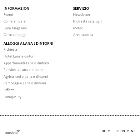
INFORMAZIONI
SERVIZIO
Eventi
Newsletter
Come arrivare
Richiesta cataloghi
Lana Magazine
Meteo
Carte vantaggi
Area stampa
ALLOGGI A LANA E DINTORNI
Richiesta
Hotel Lana e dintorni
Appartamenti Lana e dintorni
Pensioni a Lana e dintorni
Agriturismi a Lana e dintorni
Campeggi a Lana e dintorni
Offerte
Lanaquality
DE
//
IT
//
EN
//
NL