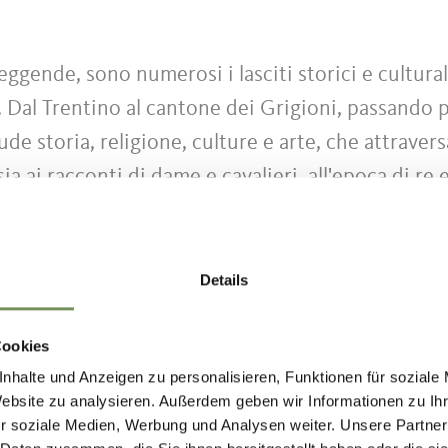
 leggende, sono numerosi i lasciti storici e cultural
 Dal Trentino al cantone dei Grigioni, passando 
de storia, religione, culture e arte, che attravers
ia ai racconti di dame e cavalieri, all'epoca di re 
Details
 panoramica presso gli uffici informazioni e sul si
pri il nostro tour virtuale >
Cookies
nhalte und Anzeigen zu personalisieren, Funktionen für soziale
Website zu analysieren. Außerdem geben wir Informationen zu I
r soziale Medien, Werbung und Analysen weiter. Unsere Partner