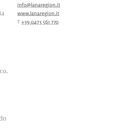
info@lanaregion.it
ia
www.lanaregion.it
T
+39 0473 561 770
co.
e
odo