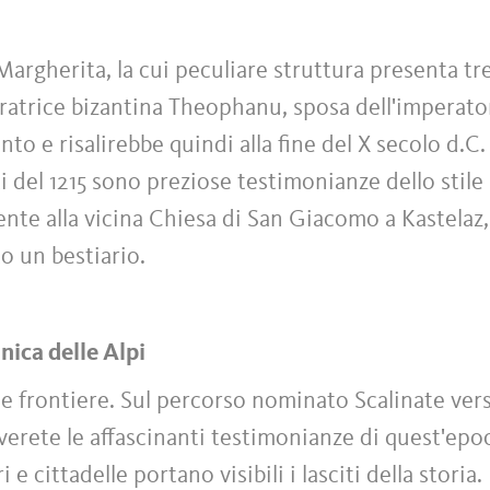
 Margherita, la cui peculiare struttura presenta tr
peratrice bizantina Theophanu, sposa dell'imperato
to e risalirebbe quindi alla fine del X secolo d.C.
ti del 1215 sono preziose testimonianze dello stile
ente alla vicina Chiesa di San Giacomo a Kastelaz,
to un bestiario.
anica delle Alpi
e frontiere. Sul percorso nominato Scalinate vers
overete le affascinanti testimonianze di quest'epo
e cittadelle portano visibili i lasciti della storia.