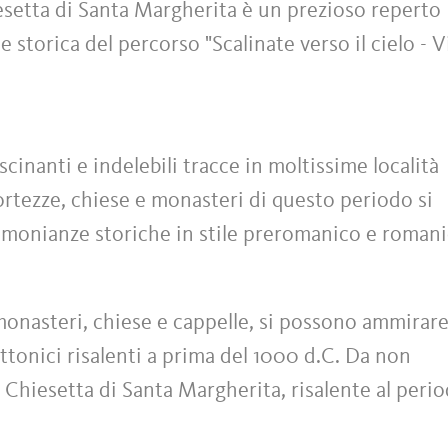
iesetta di Santa Margherita è un prezioso reperto
 storica del percorso "Scalinate verso il cielo - V
scinanti e indelebili tracce in moltissime località
ortezze, chiese e monasteri di questo periodo si
imonianze storiche in stile preromanico e romani
monasteri, chiese e cappelle, si possono ammirar
ettonici risalenti a prima del 1000 d.C. Da non
la Chiesetta di Santa Margherita, risalente al peri