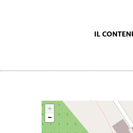
IL CONTENU
+
−