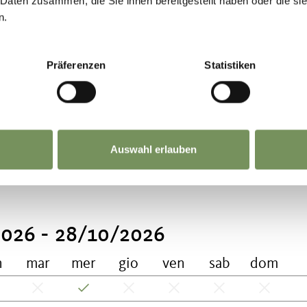
 Daten zusammen, die Sie ihnen bereitgestellt haben oder die s
n.
Präferenzen
Statistiken
l sentiero della roggia di Brandis o in macchina
Auswahl erlauben
026 - 28/10/2026
n
mar
mer
gio
ven
sab
dom