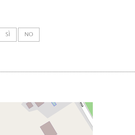
SÌ
NO