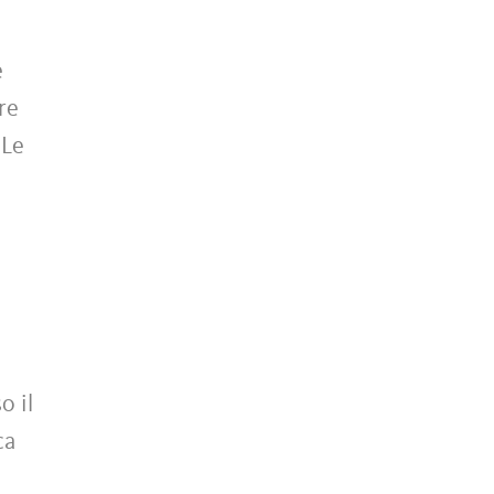
e
re
 Le
o il
ca