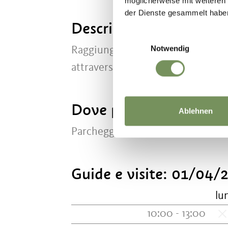
möglicherweise mit weiteren
der Dienste gesammelt habe
Descrizione d'arrivo
Einwilligungsauswahl
Notwendig
Raggiungibile a piedi attraverso i
attraverso la via S.ta Margherita.
Dove parcheggiare
Ablehnen
Parcheggio limitato!
Guide e visite:
01/04/2
lu
10:00 - 13:00