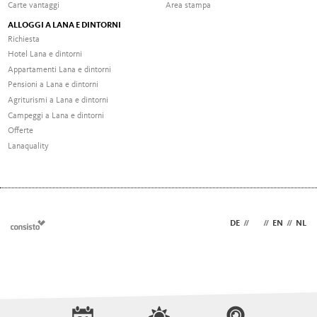
Carte vantaggi
Area stampa
ALLOGGI A LANA E DINTORNI
Richiesta
Hotel Lana e dintorni
Appartamenti Lana e dintorni
Pensioni a Lana e dintorni
Agriturismi a Lana e dintorni
Campeggi a Lana e dintorni
Offerte
Lanaquality
DE
//
IT
//
EN
//
NL