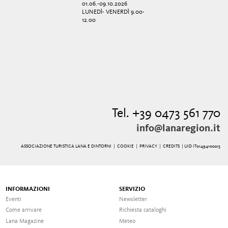
01.06.-09.10.2026
LUNEDÌ- VENERDÌ 9.00-
12.00
Tel. +39 0473 561 770
info@lanaregion.it
ASSOCIAZIONE TURISTICA LANA E DINTORNI |
COOKIE
|
PRIVACY
|
CREDITS
| UID IT01494100215
INFORMAZIONI
SERVIZIO
Eventi
Newsletter
Come arrivare
Richiesta cataloghi
Lana Magazine
Meteo