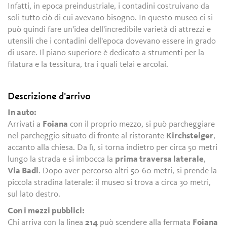
Infatti, in epoca preindustriale, i contadini costruivano da
soli tutto ciò di cui avevano bisogno. In questo museo ci si
può quindi fare un'idea dell'incredibile varietà di attrezzi e
utensili che i contadini dell'epoca dovevano essere in grado
di usare. Il piano superiore è dedicato a strumenti per la
filatura e la tessitura, tra i quali telai e arcolai.
Descrizione d'arrivo
In auto:
Arrivati a
Foiana
con il proprio mezzo, si può parcheggiare
nel parcheggio situato di fronte al ristorante
Kirchsteiger
,
accanto alla chiesa. Da lì, si torna indietro per circa 50 metri
lungo la strada e si imbocca la
prima traversa laterale
,
Via Badl
. Dopo aver percorso altri 50-60 metri, si prende la
piccola stradina laterale: il museo si trova a circa 30 metri,
sul lato destro.
Con i mezzi pubblici:
Chi arriva con la linea
214
può scendere alla fermata
Foiana