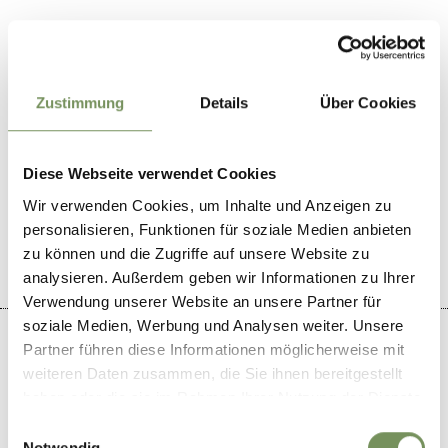
museumvoellan@hotmail.com
www.lanaregion.it
T
+39 0473 561770
Zustimmung
Details
Über Cookies
Diese Webseite verwendet Cookies
Wir verwenden Cookies, um Inhalte und Anzeigen zu
IL CONTENUTO VI È STATO UTILE?
SÌ
NO
personalisieren, Funktionen für soziale Medien anbieten
zu können und die Zugriffe auf unsere Website zu
analysieren. Außerdem geben wir Informationen zu Ihrer
Verwendung unserer Website an unsere Partner für
soziale Medien, Werbung und Analysen weiter. Unsere
Partner führen diese Informationen möglicherweise mit
weiteren Daten zusammen, die Sie ihnen bereitgestellt
haben oder die sie im Rahmen Ihrer Nutzung der Dienste
+
gesammelt haben.
Einwilligungsauswahl
−
Notwendig