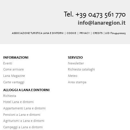
Tel. +39 0473 561 770
info@lanaregion.it
ASSOCIAZIONE TURISTICA LANA E DINTORNI |
COOKIE
|
PRIVACY
|
CREDITS
| UID IT01494100215
INFORMAZIONI
SERVIZIO
Eventi
Newsletter
Come arrivare
Richiesta cataloghi
Lana Magazine
Meteo
Carte vantaggi
Area stampa
ALLOGGI A LANA E DINTORNI
Richiesta
Hotel Lana e dintorni
Appartamenti Lana e dintorni
Pensioni a Lana e dintorni
Agriturismi a Lana e dintorni
Campeggi a Lana e dintorni