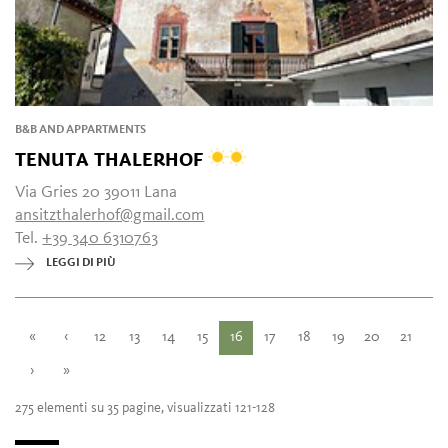
B&B AND APPARTMENTS
TENUTA THALERHOF
Via Gries 20 39011 Lana
ansitzthalerhof@gmail.com
Tel.
+39 340 6310763
LEGGI DI PIÙ
«
‹
12
13
14
15
16
17
18
19
20
21
›
»
275 elementi su 35 pagine, visualizzati 121-128