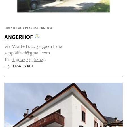
URLAUB AUF DEM BAUERNHOF
ANGERHOF
Via Monte Luco 32 39011 Lana
seppialfred@gmail.com
Tel.
+39 0473 562043
LEGGI DI PIÙ