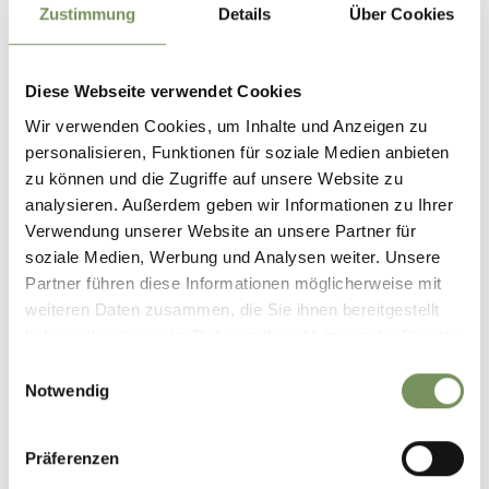
Tel.
+39 0473 290328
Zustimmung
Details
Über Cookies
LEGGI DI PIÙ
Diese Webseite verwendet Cookies
Wir verwenden Cookies, um Inhalte und Anzeigen zu
personalisieren, Funktionen für soziale Medien anbieten
zu können und die Zugriffe auf unsere Website zu
analysieren. Außerdem geben wir Informationen zu Ihrer
Verwendung unserer Website an unsere Partner für
soziale Medien, Werbung und Analysen weiter. Unsere
Partner führen diese Informationen möglicherweise mit
weiteren Daten zusammen, die Sie ihnen bereitgestellt
haben oder die sie im Rahmen Ihrer Nutzung der Dienste
gesammelt haben.
Einwilligungsauswahl
Notwendig
Präferenzen
HOTEL