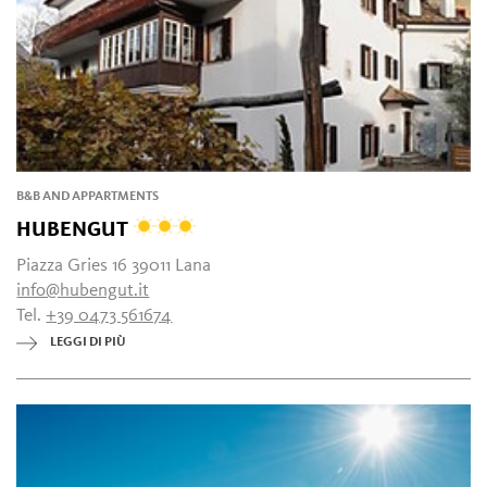
B&B AND APPARTMENTS
HUBENGUT
Piazza Gries 16 39011 Lana
info@hubengut.it
Tel.
+39 0473 561674
LEGGI DI PIÙ