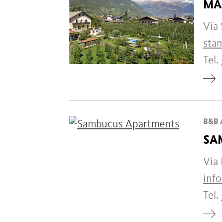
MA
Via 
sta
Tel.
B&B 
SA
Via
inf
Tel.