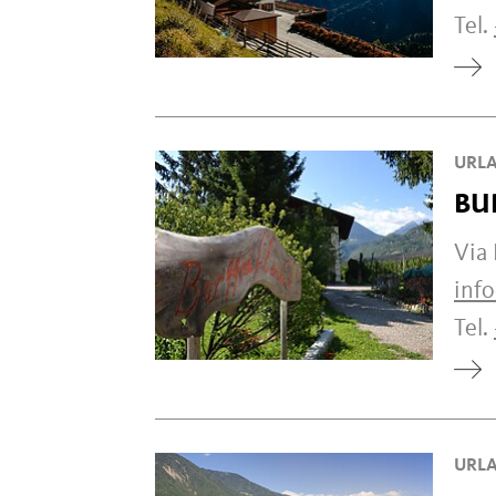
Tel.
URLA
BU
Via 
inf
Tel.
URLA