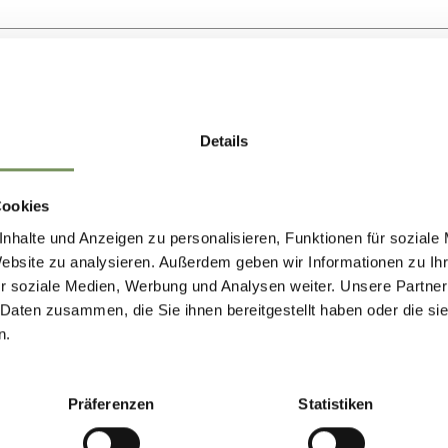
UB AUF DEM BAUERNHOF
LANZERHOF
Details
Frutteti 19 39011 Lana
@pflanzerhof.it
Cookies
+39 339 7870612
nhalte und Anzeigen zu personalisieren, Funktionen für soziale
LEGGI DI PIÙ
Website zu analysieren. Außerdem geben wir Informationen zu I
r soziale Medien, Werbung und Analysen weiter. Unsere Partner
 Daten zusammen, die Sie ihnen bereitgestellt haben oder die s
n.
UB AUF DEM BAUERNHOF
BMANNHOF
Präferenzen
Statistiken
della Chiesa 12 39011 Lana