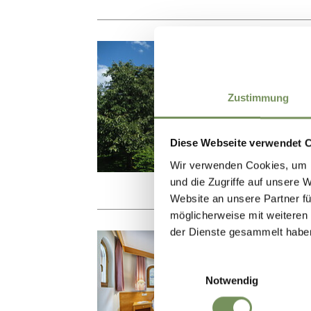
URLA
PF
Zustimmung
Via 
info
Diese Webseite verwendet 
Tel.
Wir verwenden Cookies, um I
und die Zugriffe auf unsere 
Website an unsere Partner fü
möglicherweise mit weiteren
der Dienste gesammelt habe
URLA
RE
Einwilligungsauswahl
Notwendig
Via 