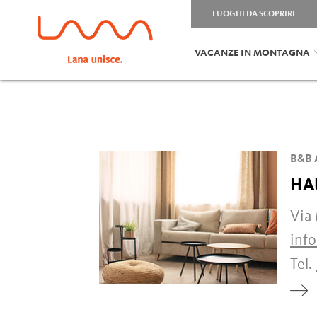
LUOGHI DA SCOPRIRE
VACANZE IN MONTAGNA
B&B 
HA
Via 
inf
Tel.