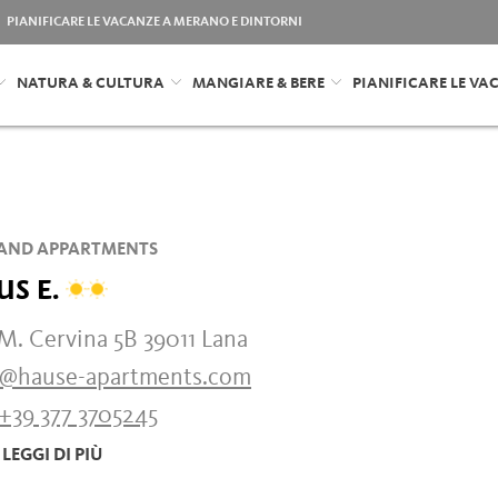
PIANIFICARE LE VACANZE A MERANO E DINTORNI
NATURA & CULTURA
MANGIARE & BERE
PIANIFICARE LE VA
AND APPARTMENTS
US E.
M. Cervina 5B 39011 Lana
o@hause-apartments.com
+39 377 3705245
LEGGI DI PIÙ