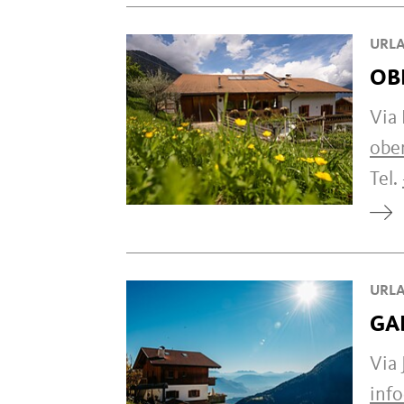
URLA
OB
Via 
obe
Tel.
URLA
GA
Via 
inf