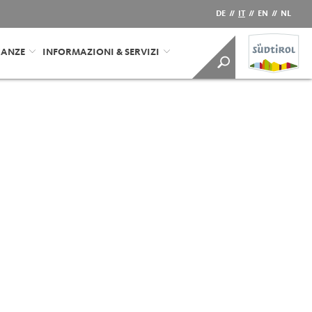
DE
//
IT
//
EN
//
NL
CANZE
INFORMAZIONI & SERVIZI