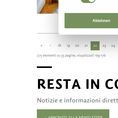
inf
Tel.
Ablehnen
«
‹
18
19
20
21
22
23
24
275 elementi su 35 pagine, visualizzati 169-176
RESTA IN 
Notizie e informazioni diret