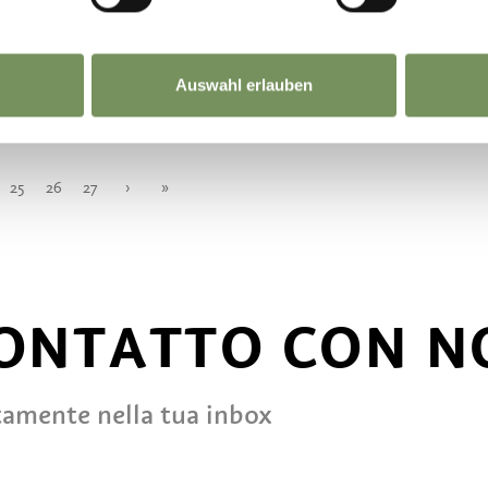
o@rebmannhof.com
+39 0473 550007
Auswahl erlauben
LEGGI DI PIÙ
25
26
27
›
»
CONTATTO CON N
tamente nella tua inbox