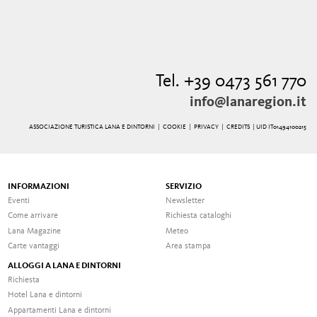
Tel. +39 0473 561 770
info@lanaregion.it
ASSOCIAZIONE TURISTICA LANA E DINTORNI |
COOKIE
|
PRIVACY
|
CREDITS
| UID IT01494100215
INFORMAZIONI
SERVIZIO
Eventi
Newsletter
Come arrivare
Richiesta cataloghi
Lana Magazine
Meteo
Carte vantaggi
Area stampa
ALLOGGI A LANA E DINTORNI
Richiesta
Hotel Lana e dintorni
Appartamenti Lana e dintorni