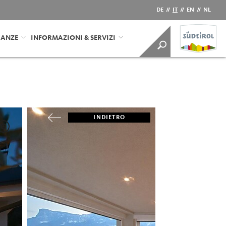
DE
//
IT
//
EN
//
NL
CANZE
INFORMAZIONI & SERVIZI
INDIETRO