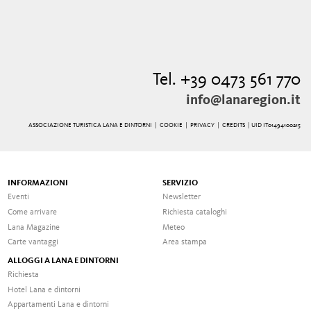
Tel. +39 0473 561 770
info@lanaregion.it
ASSOCIAZIONE TURISTICA LANA E DINTORNI |
COOKIE
|
PRIVACY
|
CREDITS
| UID IT01494100215
INFORMAZIONI
SERVIZIO
Eventi
Newsletter
Come arrivare
Richiesta cataloghi
Lana Magazine
Meteo
Carte vantaggi
Area stampa
ALLOGGI A LANA E DINTORNI
Richiesta
Hotel Lana e dintorni
Appartamenti Lana e dintorni