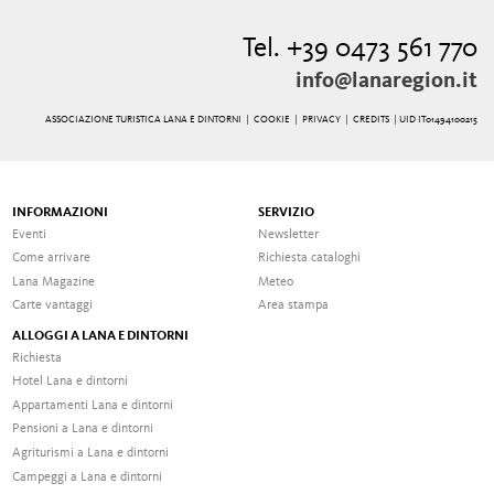
Tel. +39 0473 561 770
info@lanaregion.it
ASSOCIAZIONE TURISTICA LANA E DINTORNI |
COOKIE
|
PRIVACY
|
CREDITS
| UID IT01494100215
INFORMAZIONI
SERVIZIO
Eventi
Newsletter
Come arrivare
Richiesta cataloghi
Lana Magazine
Meteo
Carte vantaggi
Area stampa
ALLOGGI A LANA E DINTORNI
Richiesta
Hotel Lana e dintorni
Appartamenti Lana e dintorni
Pensioni a Lana e dintorni
Agriturismi a Lana e dintorni
Campeggi a Lana e dintorni