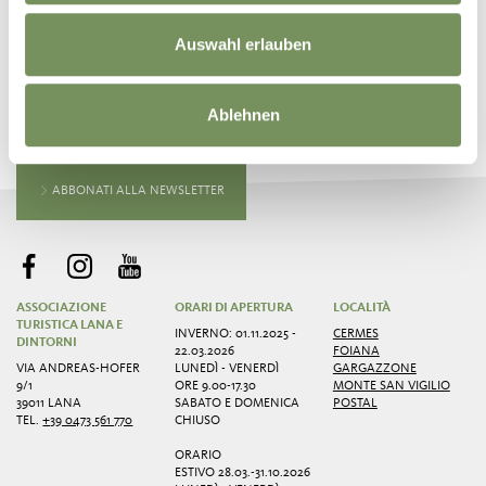
Auswahl erlauben
RESTA IN CONTATTO CON NOI
Notizie e informazioni direttamente nella tua
Ablehnen
inbox
ABBONATI ALLA NEWSLETTER
ASSOCIAZIONE
ORARI DI APERTURA
LOCALITÀ
TURISTICA LANA E
INVERNO: 01.11.2025 -
CERMES
DINTORNI
22.03.2026
FOIANA
VIA ANDREAS-HOFER
LUNEDÌ - VENERDÌ
GARGAZZONE
9/1
ORE 9.00-17.30
MONTE SAN VIGILIO
39011 LANA
SABATO E DOMENICA
POSTAL
TEL.
+39 0473 561 770
CHIUSO
ORARIO
ESTIVO 28.03.-31.10.2026