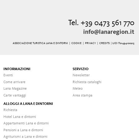
Tel. +39 0473 561 770
info@lanaregion.it
ASSOCIAZIONE TURISTICA LANA E DINTORNI |
COOKIE
|
PRIVACY
|
CREDITS
| UID IT01494100215
INFORMAZIONI
SERVIZIO
Eventi
Newsletter
Come arrivare
Richiesta cataloghi
Lana Magazine
Meteo
Carte vantaggi
Area stampa
ALLOGGI A LANA E DINTORNI
Richiesta
Hotel Lana e dintorni
Appartamenti Lana e dintorni
Pensioni a Lana e dintorni
Agriturismi a Lana e dintorni