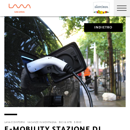
INDIETRO
LANA E DINTORNI
VACANZE IN MONTAGNA
BICI & MTB
E-BIKE
E-MOBILITY STAZIONE DI