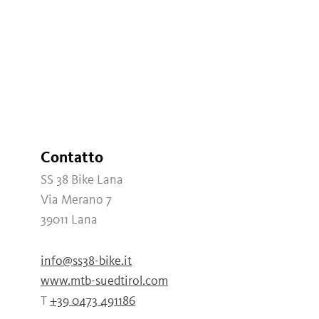
Contatto
SS 38 Bike Lana
Via Merano 7
39011
Lana
info@ss38-bike.it
www.mtb-suedtirol.com
T
+39 0473 491186