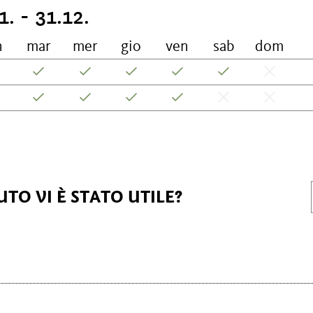
1. - 31.12.
n
mar
mer
gio
ven
sab
dom
TO VI È STATO UTILE?