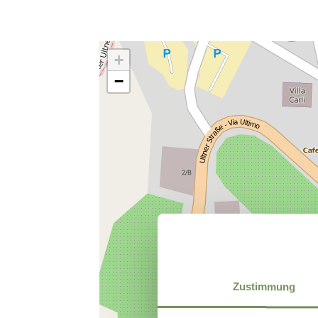
+
−
Zustimmung