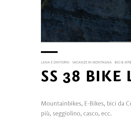
LANA E DINTORNI
VACANZE IN MONTAGNA
BICI & MT
SS 38 BIKE
Mountainbikes, E-Bikes, bici da C
più, seggiolino, casco, ecc.