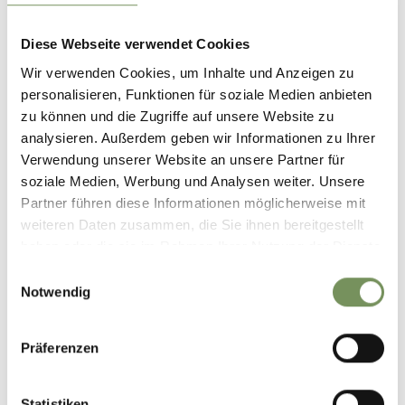
39011 Lana
info@lanaregion.it
Diese Webseite verwendet Cookies
Wir verwenden Cookies, um Inhalte und Anzeigen zu
personalisieren, Funktionen für soziale Medien anbieten
zu können und die Zugriffe auf unsere Website zu
analysieren. Außerdem geben wir Informationen zu Ihrer
IL CONTENUTO VI È STATO UTILE?
SÌ
NO
Verwendung unserer Website an unsere Partner für
soziale Medien, Werbung und Analysen weiter. Unsere
Partner führen diese Informationen möglicherweise mit
weiteren Daten zusammen, die Sie ihnen bereitgestellt
haben oder die sie im Rahmen Ihrer Nutzung der Dienste
gesammelt haben.
Einwilligungsauswahl
Notwendig
Präferenzen
Statistiken