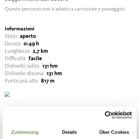
Questo percorso non è adatto a carrozzine e passeggini.
Informazioni
Stato
aperto
Durata
0:49 h
Lunghezza
2,7 km
Difficoltà
facile
Dislivello salita
131 hm
Dislivello discesa
131 hm
Punto più alto
817 m
SCARICA DATI GPX
Tourismusverein Lana und
Umgebung
Zustimmung
Details
Über Cookies
Andreas Hoferstr. 9/1