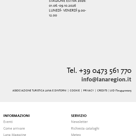
STAGIONE ESTIVA 2026:
01.06.-09.10.2026
LUNEDÌ- VENERDÌ 9.00-
12.00
Tel. +39 0473 561 770
info@lanaregion.it
ASSOCIAZIONE TURISTICA LANA E DINTORNI |
COOKIE
|
PRIVACY
|
CREDITS
| UID IT01494100215
INFORMAZIONI
SERVIZIO
Eventi
Newsletter
Come arrivare
Richiesta cataloghi
Lana Magazine
Meteo