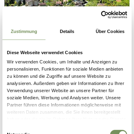
aperto
ESCURSIONI
GARGAZZONE - VERANO
Zustimmung
Details
Über Cookies
Impegnativa salita dal centro del paese di Gargazzone alla stazione a
monte della funivia di Verano nelle Alpi Sarentine, a quasi 1.000 m sul
livello del mare.
Diese Webseite verwendet Cookies
Wir verwenden Cookies, um Inhalte und Anzeigen zu
LEGGI DI PIÙ
personalisieren, Funktionen für soziale Medien anbieten
zu können und die Zugriffe auf unsere Website zu
analysieren. Außerdem geben wir Informationen zu Ihrer
Verwendung unserer Website an unsere Partner für
soziale Medien, Werbung und Analysen weiter. Unsere
Partner führen diese Informationen möglicherweise mit
weiteren Daten zusammen, die Sie ihnen bereitgestellt
haben oder die sie im Rahmen Ihrer Nutzung der Dienste
gesammelt haben.
Einwilligungsauswahl