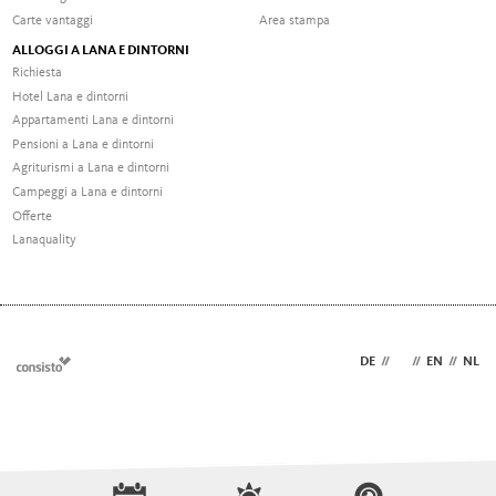
Carte vantaggi
Area stampa
ALLOGGI A LANA E DINTORNI
Richiesta
Hotel Lana e dintorni
Appartamenti Lana e dintorni
Pensioni a Lana e dintorni
Agriturismi a Lana e dintorni
Campeggi a Lana e dintorni
Offerte
Lanaquality
DE
//
IT
//
EN
//
NL