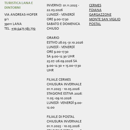
TURISTICA LANA E
INVERNO: 01.11.2025 -
CERMES
DINTORNI
22.03.2026
FOIANA
VIA ANDREAS-HOFER
LUNEDÌ - VENERDÌ
GARGAZZONE
9/1
ORE 9.00-17.30
MONTE SAN VIGILIO
39011 LANA
SABATO E DOMENICA
POSTAL
TEL.
+39 0473 561 770
CHIUSO
ORARIO
ESTIVO 28.03.-31.10.2026
LUNEDÌ - VENERDÌ
ORE 9.00-17.30
SA 9.00-12.30 UHR
25.07.-26.09.2026 SA
9.00-12.30 + 15.00-17.30
UHR
FILIALE CERMES
CHIUSURA INVERNALE
01.11.2025 - 10.05.2026
STAGIONE ESTIVA 2026:
11.05.-09.10.2026
LUNEDÌ- VENERDÌ 9.00-
12.00
FILIALE DI POSTAL
CHIUSURA INVERNALE
01.11.2025 - 10.05.2026