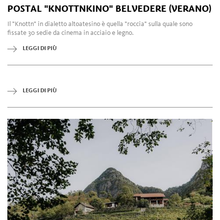
POSTAL "KNOTTNKINO" BELVEDERE (VERANO)
Il "Knottn" in dialetto altoatesino è quella "roccia" sulla quale sono
fissate 30 sedie da cinema in acciaio e legno.
LEGGI DI PIÙ
LEGGI DI PIÙ