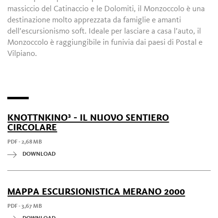
massiccio del Catinaccio e le Dolomiti, il Monzoccolo è una
destinazione molto apprezzata da famiglie e amanti
dell’escursionismo soft. Ideale per lasciare a casa l’auto, il
Monzoccolo è raggiungibile in funivia dai paesi di Postal e
Vilpiano.
KNOTTNKINO³ - IL NUOVO SENTIERO
CIRCOLARE
PDF - 2,68 MB
DOWNLOAD
MAPPA ESCURSIONISTICA MERANO 2000
PDF - 3,67 MB