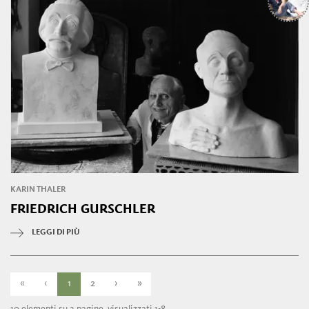
KARIN THALER
FRIEDRICH GURSCHLER
LEGGI DI PIÙ
«
‹
1
2
›
»
10 elementi su 2 pagine, visualizzati 1-8