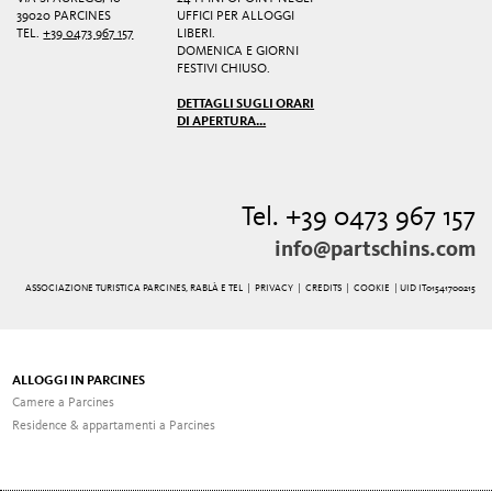
39020 PARCINES
UFFICI PER ALLOGGI
TEL.
+39 0473 967 157
LIBERI.
DOMENICA E GIORNI
FESTIVI CHIUSO.
DETTAGLI SUGLI ORARI
DI APERTURA...
Tel. +39 0473 967 157
info@partschins.com
ASSOCIAZIONE TURISTICA PARCINES, RABLÀ E TEL |
PRIVACY
|
CREDITS
|
COOKIE
| UID IT01541700215
ALLOGGI IN PARCINES
Camere a Parcines
Residence & appartamenti a Parcines