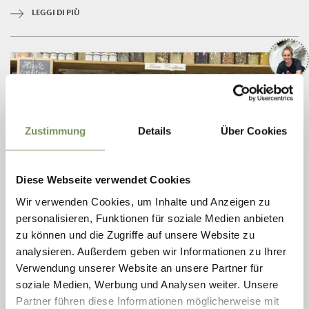
LEGGI DI PIÙ
Zustimmung
Details
Über Cookies
Diese Webseite verwendet Cookies
Wir verwenden Cookies, um Inhalte und Anzeigen zu
personalisieren, Funktionen für soziale Medien anbieten
zu können und die Zugriffe auf unsere Website zu
ANNA GÖTSCH
analysieren. Außerdem geben wir Informationen zu Ihrer
JANETT PLATINO
Verwendung unserer Website an unsere Partner für
soziale Medien, Werbung und Analysen weiter. Unsere
Chef di cucina selvatica ed appassionata per i prodotti fatti in casa
Partner führen diese Informationen möglicherweise mit
LEGGI DI PIÙ