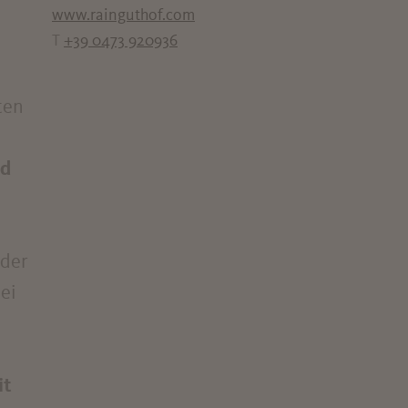
www.rainguthof.com
T
+39 0473 920936
ten
ld
 der
ei
it