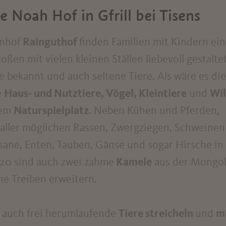
e Noah Hof in Gfrill bei Tisens
rnhof
Rainguthof
finden Familien mit Kindern ein
oßen mit vielen kleinen Ställen liebevoll gestalte
e bekannt und auch seltene Tiere. Als wäre es die
e
Haus- und Nutztiere, Vögel, Kleintiere
und
Wi
nem
Naturspielplatz
. Neben Kühen und Pferden,
 aller möglichen Rassen, Zwergziegen, Schweinen
sane, Enten, Tauben, Gänse und sogar Hirsche in
020 sind auch zwei zahme
Kamele
aus der Mongol
he Treiben erweitern.
e auch frei herumlaufende
Tiere streicheln
und
m