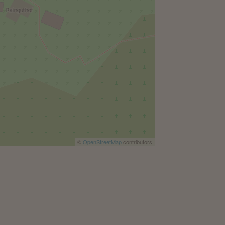
©
OpenStreetMap
contributors