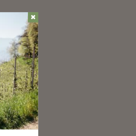
✖
ssen
n