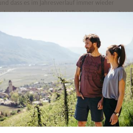
und dass es im Jahresverlauf immer wieder
-Junges oder ein Hirschkälbchen, ist ein wahres
 Stärkung zwischendurch sorgt ein Imbisstand mit
die auch auf der großzügigen Picknickwiese geno
n Wege empfiehlt sich der Besuch mit Kinderwäge
itterung und trockenen Wegen. Da der Weg vom
n etwas steil ist, empfiehlt es sich bei einem
htigung eine Begelitperson als eventuelle Hilfe
r Leine geführt werden - mitgenommen werden.