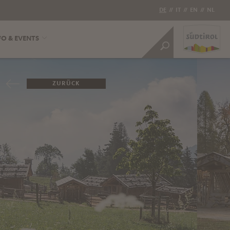
DE
//
IT
//
EN
//
NL
FO & EVENTS
ZURÜCK