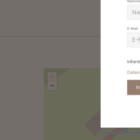
Nachn
E-Mail
Inform
Daten
+
−
N