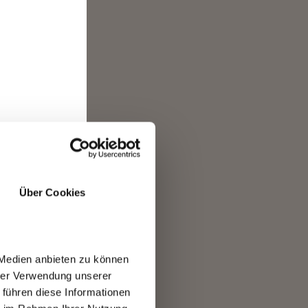
rekt
rill
Über Cookies
er
ten
 Medien anbieten zu können
 km
hrer Verwendung unserer
 führen diese Informationen