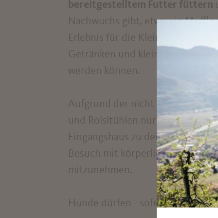
bereitgestelltem Futter füttern
Nachwuchs gibt, etwa ein Mufflon
Erlebnis für die Kleinen. Für die
Getränken und kleinen Speisen, 
werden können.
Aufgrund der nicht asphaltierte
und Rolsltühlen nur bei guter W
Eingangshaus zu den ersten Gehege
Besuch mit körperlicher Beeintäc
mitzunehmen.
Hunde dürfen - sofern sie an de