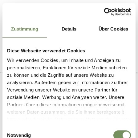
Zustimmung
Details
Über Cookies
WAR DER INHALT FÜR DICH HILFREICH?
JA
NEIN
Diese Webseite verwendet Cookies
Wir verwenden Cookies, um Inhalte und Anzeigen zu
personalisieren, Funktionen für soziale Medien anbieten
zu können und die Zugriffe auf unsere Website zu
analysieren. Außerdem geben wir Informationen zu Ihrer
Verwendung unserer Website an unsere Partner für
soziale Medien, Werbung und Analysen weiter. Unsere
+
Partner führen diese Informationen möglicherweise mit
weiteren Daten zusammen, die Sie ihnen bereitgestellt
−
haben oder die sie im Rahmen Ihrer Nutzung der Dienste
gesammelt haben.
Einwilligungsauswahl
Notwendig