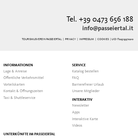
Tel. +39 0473 656 188
info@passeiertal.it
TOURISMUSVEREIN PASSEIERTAL |
PRIVACY
|
IMPRESSUM
|
COOKIES
| UID IT02519970210
INFORMATIONEN
SERVICE
Lage & Anreise
Katalog bestellen
Öffentliche Verkehrsmittel
FAQ
Vorteilskarten
Barrierefreier Urlaub
Kontakt & Öffnungszeiten
Unsere Mitglieder
Taxi & Shuttleservice
INTERAKTIV
Newsletter
Apps
Interaktive Karte
Videos
UNTERKÜNFTE IM PASSEIERTAL