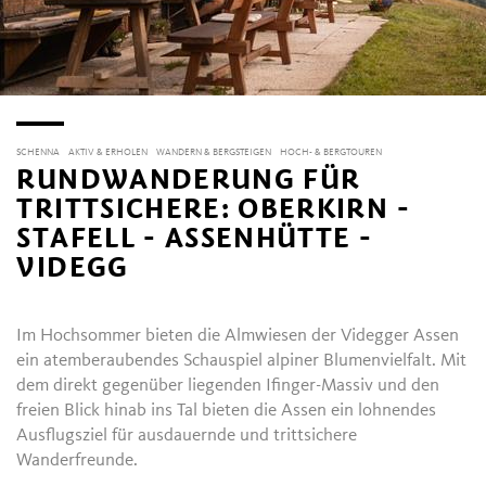
SCHENNA
AKTIV & ERHOLEN
WANDERN & BERGSTEIGEN
HOCH- & BERGTOUREN
RUNDWANDERUNG FÜR
TRITTSICHERE: OBERKIRN -
STAFELL - ASSENHÜTTE -
VIDEGG
Im Hochsommer bieten die Almwiesen der Videgger Assen
ein atemberaubendes Schauspiel alpiner Blumenvielfalt. Mit
dem direkt gegenüber liegenden Ifinger-Massiv und den
freien Blick hinab ins Tal bieten die Assen ein lohnendes
Ausflugsziel für ausdauernde und trittsichere
Wanderfreunde.