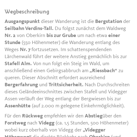
Wegbeschreibung
Ausgangspunkt
dieser Wanderung ist die
Bergstation
der
Seilbahn Verdins-Tall.
Du folgst zunächst dem Waldweg
Nr. 2
von Oberkirn
bis zur Grube
um nach etwa
einer
Stunde
(550 Höhenmeter) die Wanderung entlang des
Weges
Nr. 7
fortzusetzen. Im schattenspendenden
Lärchenwald führt der weitere Anstieg gemächlich bis zur
Stafell Alm.
Von nun folgt ein Steig im Wald, um
anschließend einen Gebirgsabbruch am
„Riessbach“
zu
queren. Dieser Abschnitt erfordert ausreichend
Bergerfahrung
und
Trittsicherheit.
Nach Durchschreiten
dieses Geländeeinschnittes zwischen Stafell und Videgger
Assen verläuft der Weg entlang der Bergwiesen bis zur
Assenhütte
(auf 2.000 m gelegene Einkehrmöglichkeit).
Für den
Rückweg
empfehlen wir den
Abstieg
über den
Forstweg
nach
Videgg
(ca. 1,5 Stunden, 500 Höhenmeter)
wobei kurz oberhalb von Videgg der
„Videgger