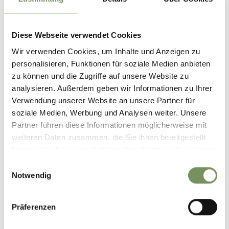
Dauer
3:30 h
Länge
11 km
Schwierigkeit
mittel
Diese Webseite verwendet Cookies
Höhenmeter bergauf
Wir verwenden Cookies, um Inhalte und Anzeigen zu
650 hm
personalisieren, Funktionen für soziale Medien anbieten
Höhenmeter bergab
zu können und die Zugriffe auf unsere Website zu
650 hm
analysieren. Außerdem geben wir Informationen zu Ihrer
Höchster Punkt
2023 m
Verwendung unserer Website an unsere Partner für
soziale Medien, Werbung und Analysen weiter. Unsere
Partner führen diese Informationen möglicherweise mit
weiteren Daten zusammen, die Sie ihnen bereitgestellt
GPX-DATEN DOWNLOADEN
haben oder die sie im Rahmen Ihrer Nutzung der Dienste
Tourismusverein Schenna
gesammelt haben.
Einwilligungsauswahl
Erzherzog-Johann-Platz
Notwendig
1/D
39017 Schenna
Präferenzen
info@schenna.com