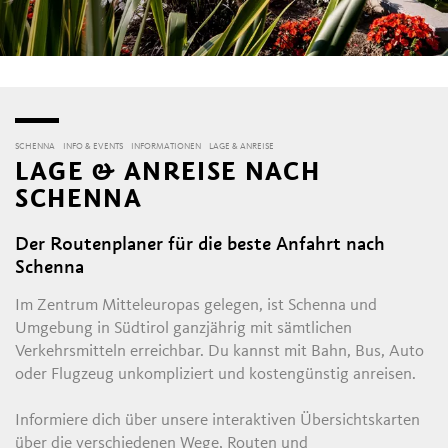
SCHENNA
INFO & EVENTS
INFORMATIONEN
LAGE & ANREISE
LAGE & ANREISE NACH
SCHENNA
Der Routenplaner für die beste Anfahrt nach
Schenna
Im Zentrum Mitteleuropas gelegen, ist Schenna und
Umgebung in Südtirol ganzjährig mit sämtlichen
Verkehrsmitteln erreichbar. Du kannst mit Bahn, Bus, Auto
oder Flugzeug unkompliziert und kostengünstig anreisen.
Informiere dich über unsere interaktiven Übersichtskarten
über die verschiedenen Wege, Routen und