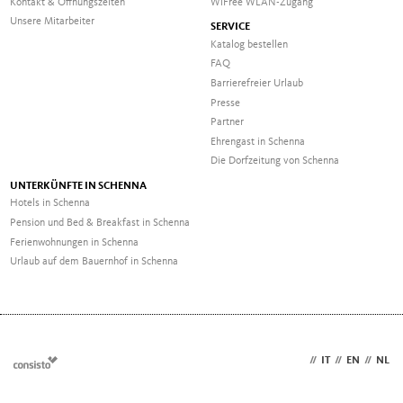
Kontakt & Öffnungszeiten
WiFree WLAN-Zugang
Unsere Mitarbeiter
SERVICE
Katalog bestellen
FAQ
Barrierefreier Urlaub
Presse
Partner
Ehrengast in Schenna
Die Dorfzeitung von Schenna
UNTERKÜNFTE IN SCHENNA
Hotels in Schenna
Pension und Bed & Breakfast in Schenna
Ferienwohnungen in Schenna
Urlaub auf dem Bauernhof in Schenna
DE
//
IT
//
EN
//
NL