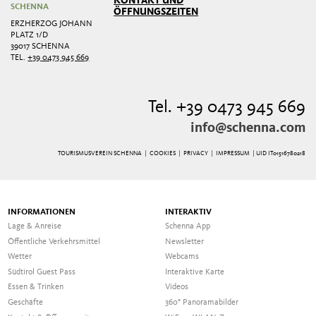
KONTAKT UND
SCHENNA
ÖFFNUNGSZEITEN
ERZHERZOG JOHANN
PLATZ 1/D
39017 SCHENNA
TEL.
+39 0473 945 669
Tel. +39 0473 945 669
info@schenna.com
TOURISMUSVEREIN SCHENNA |
COOKIES
|
PRIVACY
|
IMPRESSUM
| UID IT01516780218
INFORMATIONEN
INTERAKTIV
Lage & Anreise
Schenna App
Öffentliche Verkehrsmittel
Newsletter
Wetter
Webcams
Südtirol Guest Pass
Interaktive Karte
Essen & Trinken
Videos
Geschäfte
360° Panoramabilder