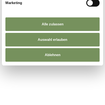
AUTOVERLEIH UND
Marketing
CARSHARING
Alle zulassen
Auswahl erlauben
NACHHALTIGE MOBILITÄT
VOR ORT
Ablehnen