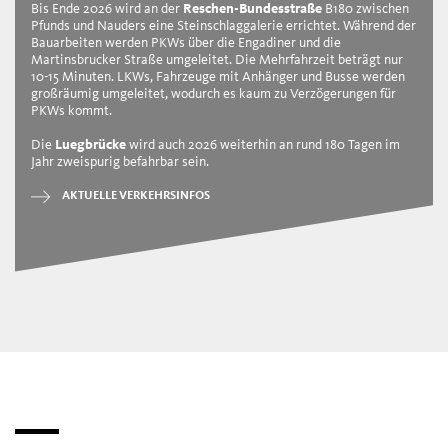
Bis Ende 2026 wird an der
Reschen-Bundesstraße
B180 zwischen
Pfunds und Nauders eine Steinschlaggalerie errichtet. Während der
Bauarbeiten werden PKWs über die Engadiner und die
Martinsbrucker Straße umgeleitet. Die Mehrfahrzeit beträgt nur
10-15 Minuten. LKWs, Fahrzeuge mit Anhänger und Busse werden
großräumig umgeleitet, wodurch es kaum zu Verzögerungen für
PKWs kommt.
Die
Luegbrücke
wird auch 2026 weiterhin an rund 180 Tagen im
Jahr zweispurig befahrbar sein.
AKTUELLE VERKEHRSINFOS