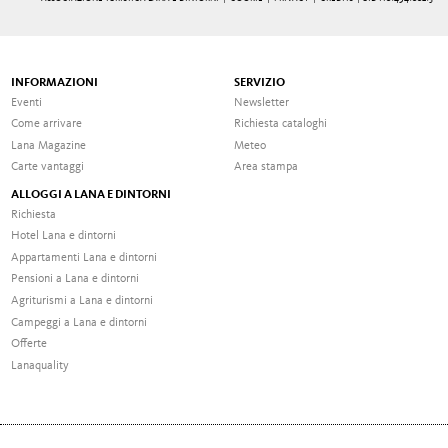
INFORMAZIONI
SERVIZIO
Eventi
Newsletter
Come arrivare
Richiesta cataloghi
Lana Magazine
Meteo
Carte vantaggi
Area stampa
ALLOGGI A LANA E DINTORNI
Richiesta
Hotel Lana e dintorni
Appartamenti Lana e dintorni
Pensioni a Lana e dintorni
Agriturismi a Lana e dintorni
Campeggi a Lana e dintorni
Offerte
Lanaquality