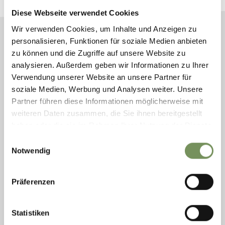
Diese Webseite verwendet Cookies
ABBONATI ALLA NEWSLETTER
Wir verwenden Cookies, um Inhalte und Anzeigen zu
personalisieren, Funktionen für soziale Medien anbieten
zu können und die Zugriffe auf unsere Website zu
analysieren. Außerdem geben wir Informationen zu Ihrer
ASSOCIAZIONE
ORARI DI APERTURA
LOCALITÀ
Verwendung unserer Website an unsere Partner für
TURISTICA LANA E
INVERNO: 01.11.2025 -
CERMES
soziale Medien, Werbung und Analysen weiter. Unsere
DINTORNI
22.03.2026
FOIANA
Partner führen diese Informationen möglicherweise mit
VIA ANDREAS-HOFER
LUNEDÌ - VENERDÌ
GARGAZZONE
9/1
ORE 9.00-17.30
MONTE SAN VIGILIO
weiteren Daten zusammen, die Sie ihnen bereitgestellt
39011 LANA
SABATO E DOMENICA
POSTAL
haben oder die sie im Rahmen Ihrer Nutzung der Dienste
TEL.
+39 0473 561 770
CHIUSO
gesammelt haben.
Einwilligungsauswahl
ORARIO
ESTIVO 28.03.-31.10.2026
Notwendig
LUNEDÌ - VENERDÌ
ORE 9.00-17.30
SA 9.00-12.30 UHR
Präferenzen
25.07.-26.09.2026 SA
9.00-12.30 + 15.00-17.30
UHR
Statistiken
FILIALE CERMES
CHIUSURA INVERNALE