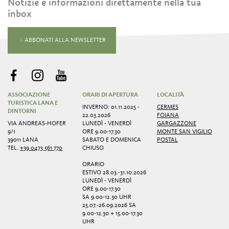
Notizie e informazioni direttamente nella tua
inbox
ABBONATI ALLA NEWSLETTER
ASSOCIAZIONE
ORARI DI APERTURA
LOCALITÀ
TURISTICA LANA E
INVERNO: 01.11.2025 -
CERMES
DINTORNI
22.03.2026
FOIANA
VIA ANDREAS-HOFER
LUNEDÌ - VENERDÌ
GARGAZZONE
9/1
ORE 9.00-17.30
MONTE SAN VIGILIO
39011 LANA
SABATO E DOMENICA
POSTAL
TEL.
+39 0473 561 770
CHIUSO
ORARIO
ESTIVO 28.03.-31.10.2026
LUNEDÌ - VENERDÌ
ORE 9.00-17.30
SA 9.00-12.30 UHR
25.07.-26.09.2026 SA
9.00-12.30 + 15.00-17.30
UHR