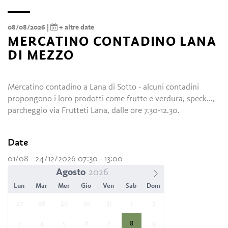
08/08/2026 |
+ altre date
MERCATINO CONTADINO LANA
DI MEZZO
Mercatino contadino a Lana di Sotto - alcuni contadini
propongono i loro prodotti come frutte e verdura, speck...,
parcheggio via Frutteti Lana, dalle ore 7.30-12.30.
Date
01/08 - 24/12/2026 07:30 - 13:00
Agosto
Lun
Mar
Mer
Gio
Ven
Sab
Dom
27
28
29
30
31
1
2
3
4
5
6
7
8
9