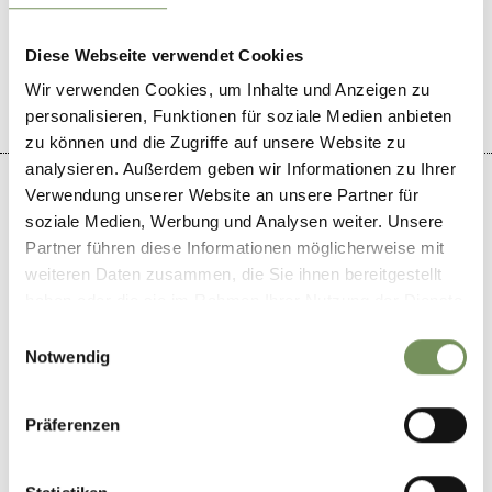
IL CONTENUTO VI È STATO UTILE?
SÌ
NO
Diese Webseite verwendet Cookies
Wir verwenden Cookies, um Inhalte und Anzeigen zu
personalisieren, Funktionen für soziale Medien anbieten
zu können und die Zugriffe auf unsere Website zu
analysieren. Außerdem geben wir Informationen zu Ihrer
Verwendung unserer Website an unsere Partner für
soziale Medien, Werbung und Analysen weiter. Unsere
Partner führen diese Informationen möglicherweise mit
+
weiteren Daten zusammen, die Sie ihnen bereitgestellt
−
haben oder die sie im Rahmen Ihrer Nutzung der Dienste
gesammelt haben.
Einwilligungsauswahl
Notwendig
Präferenzen