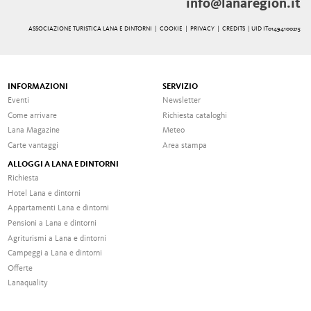
info@lanaregion.it
ASSOCIAZIONE TURISTICA LANA E DINTORNI |
COOKIE
|
PRIVACY
|
CREDITS
| UID IT01494100215
INFORMAZIONI
SERVIZIO
Eventi
Newsletter
Come arrivare
Richiesta cataloghi
Lana Magazine
Meteo
Carte vantaggi
Area stampa
ALLOGGI A LANA E DINTORNI
Richiesta
Hotel Lana e dintorni
Appartamenti Lana e dintorni
Pensioni a Lana e dintorni
Agriturismi a Lana e dintorni
Campeggi a Lana e dintorni
Offerte
Lanaquality