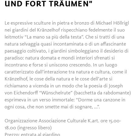
UND FORT TRÄUMEN"
Le espressive sculture in pietra e bronzo di Michael Höllrigl
nei giardini del Kränzelhof rispecchiano fedelmente il suo
leitmotiv “La mano sa più della testa”. Che si tratti di una
natura selvaggia quasi incontaminata o di un affascinante
paesaggio coltivato, i giardini simboleggiano il desiderio di
paradiso: natura domata e mondi interiori sfrenati si
incontrano e forse si uniscono crescendo. In un luogo
caratterizzato dall’interazione tra natura e cultura, come il
Kränzelhof, le cose della natura e le cose dell’arte si
richiamano a vicenda in un modo che la poesia di Joseph
von Eichendorff “Wünschelrute” (bacchetta da rabdomante)
esprimeva in un verso immortale: “Dorme una canzone in
ogni cosa, che non smette mai di sognare, ...”.
Organizzazione Associazione Culturale K.art. ore 15.00-
18.00 (ingresso libero)
Prezzo: entrata al giardino