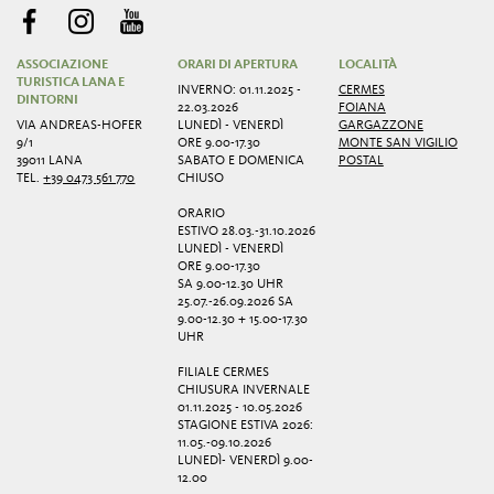
ASSOCIAZIONE
ORARI DI APERTURA
LOCALITÀ
TURISTICA LANA E
INVERNO: 01.11.2025 -
CERMES
DINTORNI
22.03.2026
FOIANA
VIA ANDREAS-HOFER
LUNEDÌ - VENERDÌ
GARGAZZONE
9/1
ORE 9.00-17.30
MONTE SAN VIGILIO
39011 LANA
SABATO E DOMENICA
POSTAL
TEL.
+39 0473 561 770
CHIUSO
ORARIO
ESTIVO 28.03.-31.10.2026
LUNEDÌ - VENERDÌ
ORE 9.00-17.30
SA 9.00-12.30 UHR
25.07.-26.09.2026 SA
9.00-12.30 + 15.00-17.30
UHR
FILIALE CERMES
CHIUSURA INVERNALE
01.11.2025 - 10.05.2026
STAGIONE ESTIVA 2026:
11.05.-09.10.2026
LUNEDÌ- VENERDÌ 9.00-
12.00