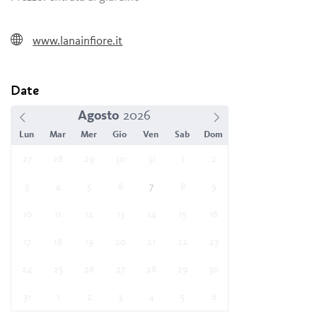
www.lanainfiore.it
Date
Agosto
Lun
Mar
Mer
Gio
Ven
Sab
Dom
27
28
29
30
31
1
2
3
4
5
6
7
8
9
10
11
12
13
14
15
16
17
18
19
20
21
22
23
24
25
26
27
28
29
30
31
1
2
3
4
5
6