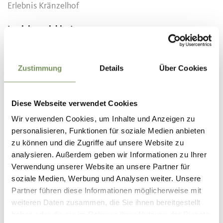
Erlebnis Kränzelhof
Iscrizione richiesta
No
Organizzatore
Zustimmung
Details
Über Cookies
Kulturverein "K.art" EO
Diese Webseite verwendet Cookies
Wir verwenden Cookies, um Inhalte und Anzeigen zu
personalisieren, Funktionen für soziale Medien anbieten
zu können und die Zugriffe auf unsere Website zu
analysieren. Außerdem geben wir Informationen zu Ihrer
Verwendung unserer Website an unsere Partner für
IL CONTENUTO VI È STATO UTILE?
soziale Medien, Werbung und Analysen weiter. Unsere
SÌ
NO
Partner führen diese Informationen möglicherweise mit
weiteren Daten zusammen, die Sie ihnen bereitgestellt
haben oder die sie im Rahmen Ihrer Nutzung der Dienste