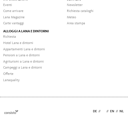
Eventi
Newsletter
Come arrivare
Richiesta cataloghi
Lana Magazine
Meteo
Carte vantaggi
Area stampa
ALLOGGI A LANA E DINTORNI
Richiesta
Hotel Lana e dintorni
Appartamenti Lana e dintorni
Pensioni a Lana e dintorni
Agriturismi a Lana e dintorni
Campeggi a Lana e dintorni
Offerte
Lanaquality
DE
//
IT
//
EN
//
NL