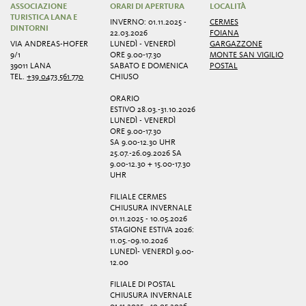
ASSOCIAZIONE
ORARI DI APERTURA
LOCALITÀ
TURISTICA LANA E
INVERNO: 01.11.2025 -
CERMES
DINTORNI
22.03.2026
FOIANA
VIA ANDREAS-HOFER
LUNEDÌ - VENERDÌ
GARGAZZONE
9/1
ORE 9.00-17.30
MONTE SAN VIGILIO
39011 LANA
SABATO E DOMENICA
POSTAL
TEL.
+39 0473 561 770
CHIUSO
ORARIO
ESTIVO 28.03.-31.10.2026
LUNEDÌ - VENERDÌ
ORE 9.00-17.30
SA 9.00-12.30 UHR
25.07.-26.09.2026 SA
9.00-12.30 + 15.00-17.30
UHR
FILIALE CERMES
CHIUSURA INVERNALE
01.11.2025 - 10.05.2026
STAGIONE ESTIVA 2026:
11.05.-09.10.2026
LUNEDÌ- VENERDÌ 9.00-
12.00
FILIALE DI POSTAL
CHIUSURA INVERNALE