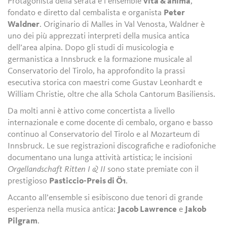
Protagonista della serata è l’ensemble
vita & anima
,
fondato e diretto dal cembalista e organista
Peter
Waldner
. Originario di Malles in Val Venosta, Waldner è
uno dei più apprezzati interpreti della musica antica
dell’area alpina. Dopo gli studi di musicologia e
germanistica a Innsbruck e la formazione musicale al
Conservatorio del Tirolo, ha approfondito la prassi
esecutiva storica con maestri come Gustav Leonhardt e
William Christie, oltre che alla Schola Cantorum Basiliensis.
Da molti anni è attivo come concertista a livello
internazionale e come docente di cembalo, organo e basso
continuo al Conservatorio del Tirolo e al Mozarteum di
Innsbruck. Le sue registrazioni discografiche e radiofoniche
documentano una lunga attività artistica; le incisioni
Orgellandschaft Ritten I & II
sono state premiate con il
prestigioso
Pasticcio-Preis di Ö1
.
Accanto all’ensemble si esibiscono due tenori di grande
esperienza nella musica antica:
Jacob Lawrence
e
Jakob
Pilgram
.