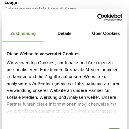
Luogo
Chiesa parrocchiale Lana di Sotto
Via Schnatterpeck
39011 Lana
Zustimmung
Details
Über Cookies
Contatto
LanAntiqua
39011 Lana
Diese Webseite verwendet Cookies
Wir verwenden Cookies, um Inhalte und Anzeigen zu
info@lanantiqua.it
personalisieren, Funktionen für soziale Medien anbieten
www.lanantiqua.it
zu können und die Zugriffe auf unsere Website zu
analysieren. Außerdem geben wir Informationen zu Ihrer
Prezzi
Verwendung unserer Website an unsere Partner für
Standard
soziale Medien, Werbung und Analysen weiter. Unsere
0 €
Ingresso gratuito (Kopie)
Partner führen diese Informationen möglicherweise mit
weiteren Daten zusammen, die Sie ihnen bereitgestellt
Punto d'incontro
haben oder die sie im Rahmen Ihrer Nutzung der Dienste
Chiesa parrocchiale Lana di Sotto
gesammelt haben.
Einwilligungsauswahl