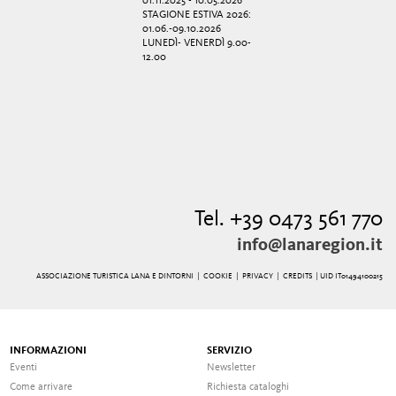
01.11.2025 - 10.05.2026
STAGIONE ESTIVA 2026:
01.06.-09.10.2026
LUNEDÌ- VENERDÌ 9.00-
12.00
Tel. +39 0473 561 770
info@lanaregion.it
ASSOCIAZIONE TURISTICA LANA E DINTORNI |
COOKIE
|
PRIVACY
|
CREDITS
| UID IT01494100215
INFORMAZIONI
SERVIZIO
Eventi
Newsletter
Come arrivare
Richiesta cataloghi