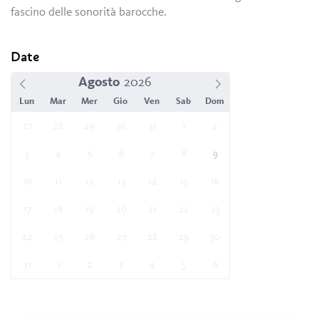
fascino delle sonorità barocche.
Date
Agosto
Lun
Mar
Mer
Gio
Ven
Sab
Dom
27
28
29
30
31
1
2
3
4
5
6
7
8
9
10
11
12
13
14
15
16
17
18
19
20
21
22
23
24
25
26
27
28
29
30
31
1
2
3
4
5
6