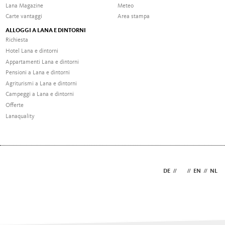
Lana Magazine
Meteo
Carte vantaggi
Area stampa
ALLOGGI A LANA E DINTORNI
Richiesta
Hotel Lana e dintorni
Appartamenti Lana e dintorni
Pensioni a Lana e dintorni
Agriturismi a Lana e dintorni
Campeggi a Lana e dintorni
Offerte
Lanaquality
DE
//
IT
//
EN
//
NL