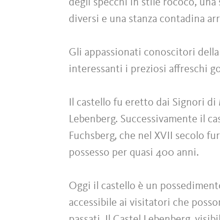
degli specchi in stile rococò, una 
diversi e una stanza contadina arre
Gli appassionati conoscitori del
interessanti i preziosi affreschi g
Il castello fu eretto dai Signori 
Lebenberg. Successivamente il cas
Fuchsberg, che nel XVII secolo fur
possesso per quasi 400 anni.
Oggi il castello è un possediment
accessibile ai visitatori che poss
passati. Il Castel Lebenberg, visi