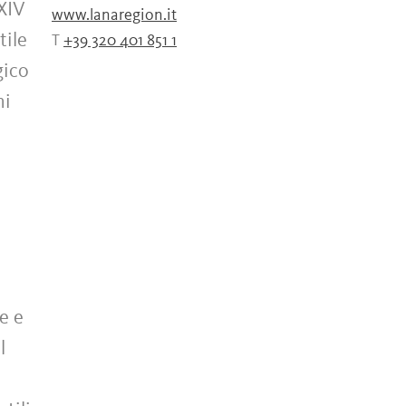
XIV
www.lanaregion.it
tile
T
+39 320 401 851 1
gico
ni
e e
l