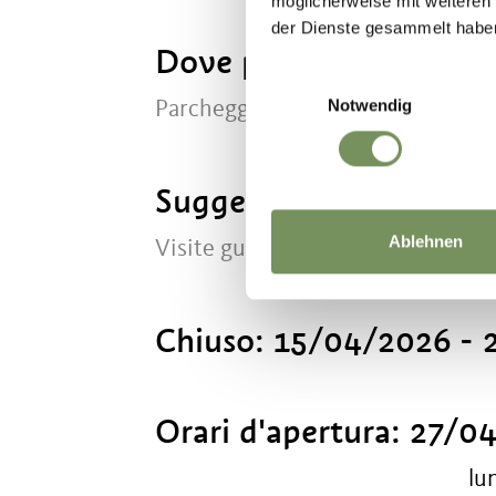
möglicherweise mit weiteren
der Dienste gesammelt habe
Dove parcheggiare
Einwilligungsauswahl
Notwendig
Parcheggio limitato!
Suggerimenti dell'auto
Ablehnen
Visite guidate di sabato solo su r
Chiuso:
15/04/2026 - 
Orari d'apertura:
27/04
lu