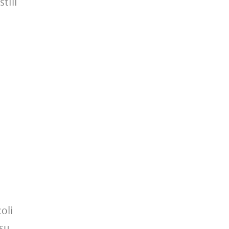
tili
i
oli
 su