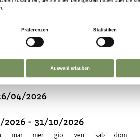
 Daten zusammen, die Sie ihnen bereitgestellt haben oder die s
n.
Präferenzen
Statistiken
re
Auswahl erlauben
ichiesta T+39 320 401 851 1
26/04/2026
/2026 - 31/10/2026
n
mar
mer
gio
ven
sab
dom