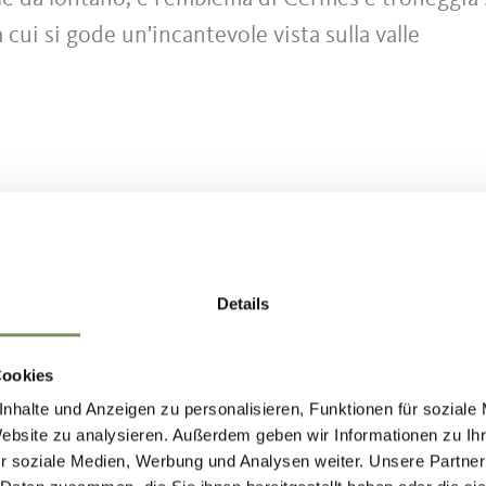
cui si gode un'incantevole vista sulla valle
circa 30 minuti a piedi fino al castello (salita un 
Details
Cookies
nhalte und Anzeigen zu personalisieren, Funktionen für soziale
può raggiungere il centro del paese di Cermes e 
Website zu analysieren. Außerdem geben wir Informationen zu I
aße fino a Castel Lebenberg.
r soziale Medien, Werbung und Analysen weiter. Unsere Partner