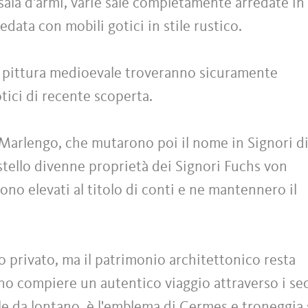
sala d'armi, varie sale completamente arredate in s
data con mobili gotici in stile rustico.
la pittura medioevale troveranno sicuramente
otici di recente scoperta.
di Marlengo, che mutarono poi il nome in Signori d
tello divenne proprietà dei Signori Fuchs von
ono elevati al titolo di conti e ne mantennero il
o privato, ma il patrimonio architettonico resta
ono compiere un autentico viaggio attraverso i sec
bile da lontano, è l'emblema di Cermes e troneggia