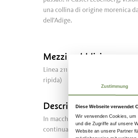
una collina di origine morenica da 
dell'Adige.
Mezzi pubblici
Linea 211 fino a Cermes paese, poi 
ripida)
Zustimmung
Descrizione d'arrivo
Diese Webseite verwendet 
Wir verwenden Cookies, um I
In macchina da Lana o Merano si 
und die Zugriffe auf unsere 
continuare lungo la Baslinger Str
Website an unsere Partner fü