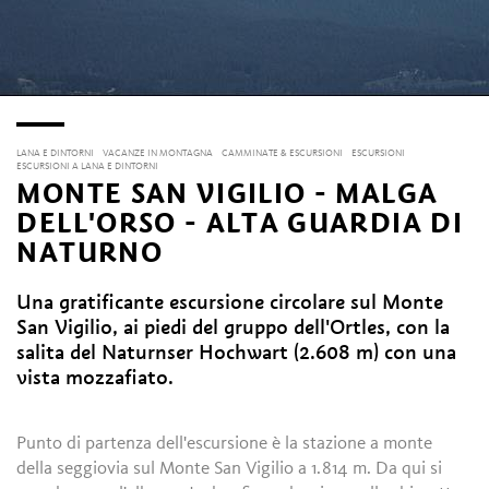
LANA E DINTORNI
VACANZE IN MONTAGNA
CAMMINATE & ESCURSIONI
ESCURSIONI
ESCURSIONI A LANA E DINTORNI
MONTE SAN VIGILIO - MALGA
DELL'ORSO - ALTA GUARDIA DI
NATURNO
Una gratificante escursione circolare sul Monte
San Vigilio, ai piedi del gruppo dell'Ortles, con la
salita del Naturnser Hochwart (2.608 m) con una
vista mozzafiato.
Punto di partenza dell'escursione è la stazione a monte
della seggiovia sul Monte San Vigilio a 1.814 m. Da qui si