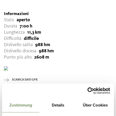
Informazioni
Stato
aperto
Durata
7:00 h
Lunghezza
11,3 km
Difficoltà
difficile
Dislivello salita
988 hm
Dislivello discesa
988 hm
Punto più alto
2608 m
SCARICA DATI GPX
Tourismusverein Lana und
Umgebung
Andreas Hofer Str. 9/1
Zustimmung
Details
Über Cookies
39011 Lana
info@lanaregion.it