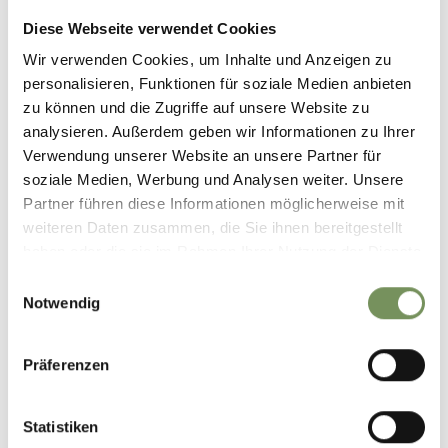
Diese Webseite verwendet Cookies
Wir verwenden Cookies, um Inhalte und Anzeigen zu
personalisieren, Funktionen für soziale Medien anbieten
zu können und die Zugriffe auf unsere Website zu
IL CONTENUTO VI È STATO UTILE?
SÌ
NO
analysieren. Außerdem geben wir Informationen zu Ihrer
Verwendung unserer Website an unsere Partner für
soziale Medien, Werbung und Analysen weiter. Unsere
Partner führen diese Informationen möglicherweise mit
weiteren Daten zusammen, die Sie ihnen bereitgestellt
haben oder die sie im Rahmen Ihrer Nutzung der Dienste
gesammelt haben.
Einwilligungsauswahl
Notwendig
Präferenzen
Statistiken