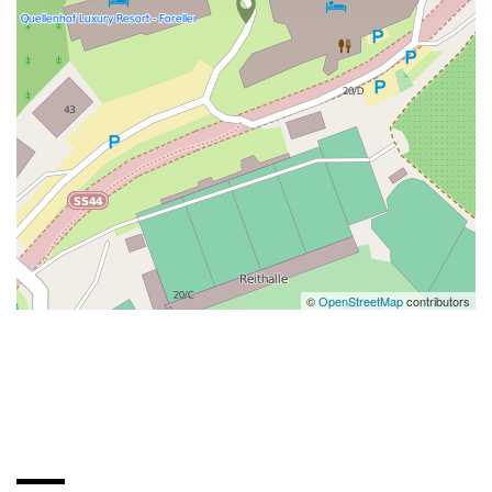
©
OpenStreetMap
contributors