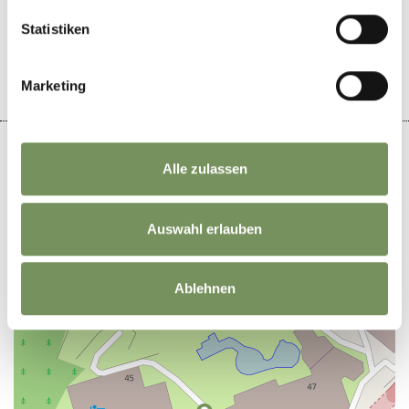
IL CONTENUTO VI È STATO UTILE?
Statistiken
SÌ
NO
Marketing
Alle zulassen
+
Auswahl erlauben
−
Ablehnen