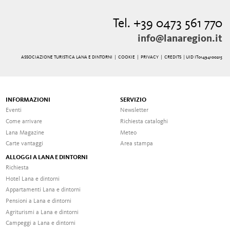
Tel. +39 0473 561 770
info@lanaregion.it
ASSOCIAZIONE TURISTICA LANA E DINTORNI |
COOKIE
|
PRIVACY
|
CREDITS
| UID IT01494100215
INFORMAZIONI
SERVIZIO
Eventi
Newsletter
Come arrivare
Richiesta cataloghi
Lana Magazine
Meteo
Carte vantaggi
Area stampa
ALLOGGI A LANA E DINTORNI
Richiesta
Hotel Lana e dintorni
Appartamenti Lana e dintorni
Pensioni a Lana e dintorni
Agriturismi a Lana e dintorni
Campeggi a Lana e dintorni