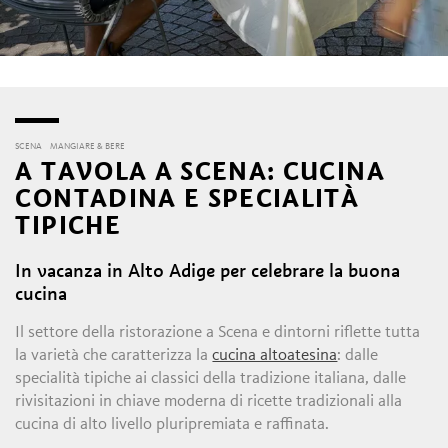
SCENA
MANGIARE & BERE
A TAVOLA A SCENA: CUCINA
CONTADINA E SPECIALITÀ
TIPICHE
In vacanza in Alto Adige per celebrare la buona
cucina
Il settore della ristorazione a Scena e dintorni riflette tutta
la varietà che caratterizza la
cucina altoatesina
: dalle
specialità tipiche ai classici della tradizione italiana, dalle
rivisitazioni in chiave moderna di ricette tradizionali alla
cucina di alto livello pluripremiata e raffinata.