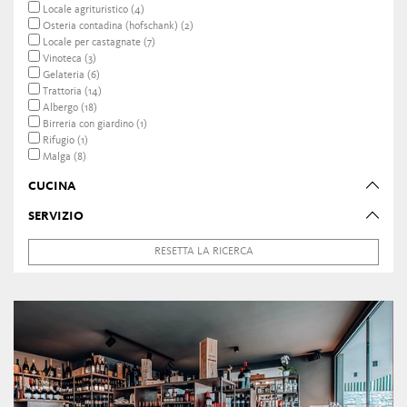
Locale agrituristico (4)
Osteria contadina (hofschank) (2)
Locale per castagnate (7)
Vinoteca (3)
Gelateria (6)
Trattoria (14)
Albergo (18)
Birreria con giardino (1)
Rifugio (1)
Malga (8)
CUCINA
SERVIZIO
RESETTA LA RICERCA