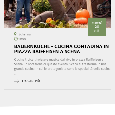
martedì
20
ott
Schenna
11:00
BAUERNKUCHL - CUCINA CONTADINA IN
PIAZZA RAIFFEISEN A SCENA
Cucina tipica tirolese e musica dal vivo in piazza Raiffeisen a
Scena. In occasione di questo evento, Scena si trasforma in una
grande cucina in cui le protagoniste sono le specialità della cucina
...
LEGGI DI PIÙ