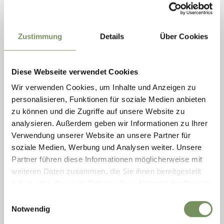
giovedì
11:00 - 18:00
venerdì
11:00 - 18:00
Zustimmung
Details
Über Cookies
Diese Webseite verwendet Cookies
Wir verwenden Cookies, um Inhalte und Anzeigen zu
personalisieren, Funktionen für soziale Medien anbieten
zu können und die Zugriffe auf unsere Website zu
analysieren. Außerdem geben wir Informationen zu Ihrer
Verwendung unserer Website an unsere Partner für
soziale Medien, Werbung und Analysen weiter. Unsere
Partner führen diese Informationen möglicherweise mit
SCENA
weiteren Daten zusammen, die Sie ihnen bereitgestellt
SCHÖN'AUSSICHT - CAFFÈ
haben oder die sie im Rahmen Ihrer Nutzung der Dienste
gesammelt haben.
Einwilligungsauswahl
aperto
schließt um 22:00
Notwendig
sabato
Mostra sulla mappa
08:00 - 22:00
T
+39 0473 949412
domenica
08:00 - 22:00