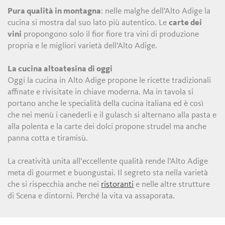
Pura qualità in montagna
: nelle malghe dell’Alto Adige la
cucina si mostra dal suo lato più autentico. Le
carte dei
vini
propongono solo il fior fiore tra vini di produzione
propria e le migliori varietà dell’Alto Adige.
La cucina altoatesina di oggi
Oggi la cucina in Alto Adige propone le ricette tradizionali
affinate e rivisitate in chiave moderna. Ma in tavola si
portano anche le specialità della cucina italiana ed è così
che nei menù i canederli e il gulasch si alternano alla pasta e
alla polenta e la carte dei dolci propone strudel ma anche
panna cotta e tiramisù.
La creatività unita all’eccellente qualità rende l’Alto Adige
meta di gourmet e buongustai. Il segreto sta nella varietà
che si rispecchia anche nei
ristoranti
e nelle altre strutture
di Scena e dintorni. Perché la vita va assaporata.