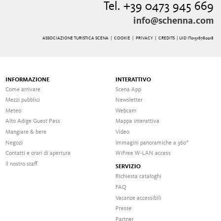
Tel. +39 0473 945 669
info@schenna.com
ASSOCIAZIONE TURISTICA SCENA |
COOKIE
|
PRIVACY
|
CREDITS
| UID IT01516780218
INFORMAZIONE
INTERATTIVO
Come arrivare
Scena App
Mezzi pubblici
Newsletter
Meteo
Webcam
Alto Adige Guest Pass
Mappa interattiva
Mangiare & bere
Video
Negozi
Immagini panoramiche a 360°
Contatti e orari di apertura
WiFree W-LAN access
Il nostro staff
SERVIZIO
Richiesta cataloghi
FAQ
Vacanze accessibili
Presse
Partner