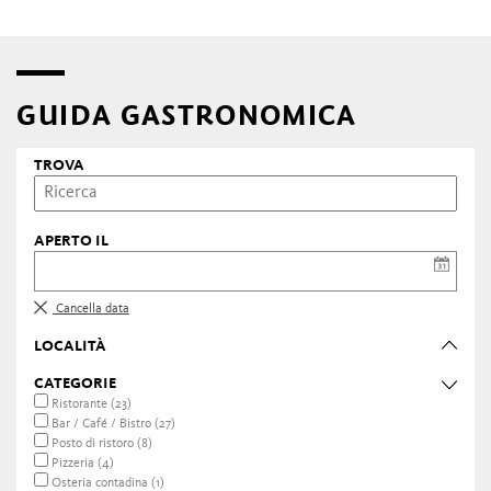
GUIDA GASTRONOMICA
TROVA
APERTO IL
Cancella data
LOCALITÀ
CATEGORIE
Ristorante (23)
Bar / Café / Bistro (27)
Posto di ristoro (8)
Pizzeria (4)
Osteria contadina (1)