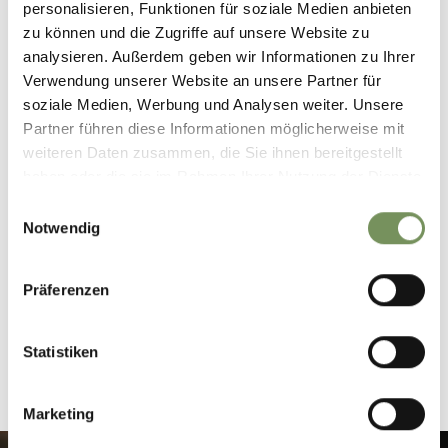
personalisieren, Funktionen für soziale Medien anbieten
zu können und die Zugriffe auf unsere Website zu
analysieren. Außerdem geben wir Informationen zu Ihrer
Verwendung unserer Website an unsere Partner für
soziale Medien, Werbung und Analysen weiter. Unsere
Partner führen diese Informationen möglicherweise mit
Sie haben schon einige dieser Pflanzen in Ihrem Garten?
weiteren Daten zusammen, die Sie ihnen bereitgestellt
Gratulation! Sie sind glücklicher Besitzer eines
haben oder die sie im Rahmen Ihrer Nutzung der Dienste
bienenfreundlichen Gartens!
gesammelt haben.
Einwilligungsauswahl
Notwendig
Tipp:
Bienenführung „Emsige Bienen und fleißige Imker“ in
Partschins (Termine werden immer kurzfristig online
veröffentlicht)
Präferenzen
ANNA GÖTSCH | 20.03.2020
Statistiken
Marketing