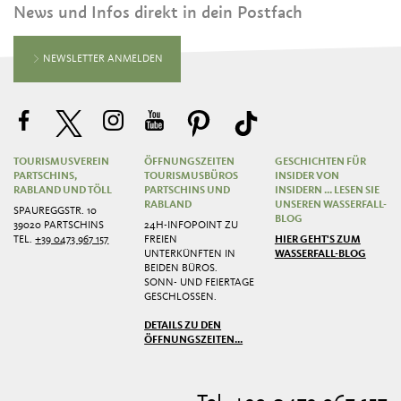
News und Infos direkt in dein Postfach
NEWSLETTER ANMELDEN
TOURISMUSVEREIN
ÖFFNUNGSZEITEN
GESCHICHTEN FÜR
PARTSCHINS,
TOURISMUSBÜROS
INSIDER VON
RABLAND UND TÖLL
PARTSCHINS UND
INSIDERN ... LESEN SIE
RABLAND
UNSEREN WASSERFALL-
SPAUREGGSTR. 10
BLOG
39020 PARTSCHINS
24H-INFOPOINT ZU
TEL.
+39 0473 967 157
FREIEN
HIER GEHT'S ZUM
UNTERKÜNFTEN IN
WASSERFALL-BLOG
BEIDEN BÜROS.
SONN- UND FEIERTAGE
GESCHLOSSEN.
DETAILS ZU DEN
ÖFFNUNGSZEITEN...