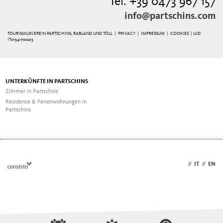
Tel. +39 0473 967 157
info@partschins.com
TOURISMUSVEREIN PARTSCHINS, RABLAND UND TÖLL |
PRIVACY
|
IMPRESSUM
|
COOKIES
| UID
IT01541700215
UNTERKÜNFTE IN PARTSCHINS
Zimmer in Partschins
Residence & Ferienwohnungen in
Partschins
DE
//
IT
//
EN