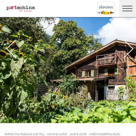
PARTSCHINS, RABLAND UND TÖLL
NATUR & KULTUR
LAND & LEUTE
UNSER WASSERFALL BLOG