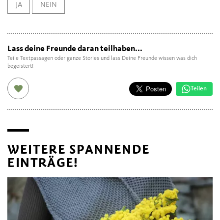
JA
NEIN
Lass deine Freunde daran teilhaben...
Teile Textpassagen oder ganze Stories und lass Deine Freunde wissen was dich
begeistert!
Teilen
WEITERE SPANNENDE
EINTRÄGE!