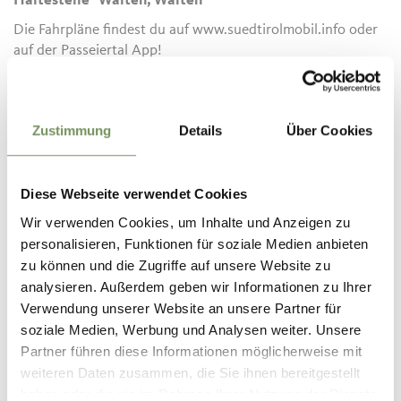
Haltestelle "Walten, Walten"
Die Fahrpläne findest du auf www.suedtirolmobil.info oder
auf der Passeiertal App!
Tipp des Autors
Zustimmung
Details
Über Cookies
Bleibe stets auf den markierten Wegen, prüfe vor deiner
Wanderung das aktuelle Wetter und achte besonders auf
Schnee, Nässe oder rutschige Stellen.
Diese Webseite verwendet Cookies
Wir verwenden Cookies, um Inhalte und Anzeigen zu
Infos zur Tour
personalisieren, Funktionen für soziale Medien anbieten
Status
geöffnet
zu können und die Zugriffe auf unsere Website zu
Dauer
2:30 h
analysieren. Außerdem geben wir Informationen zu Ihrer
Länge
8,4 km
Verwendung unserer Website an unsere Partner für
Schwierigkeit
leicht
soziale Medien, Werbung und Analysen weiter. Unsere
Höhenmeter bergauf
Partner führen diese Informationen möglicherweise mit
368 hm
weiteren Daten zusammen, die Sie ihnen bereitgestellt
Höhenmeter bergab
haben oder die sie im Rahmen Ihrer Nutzung der Dienste