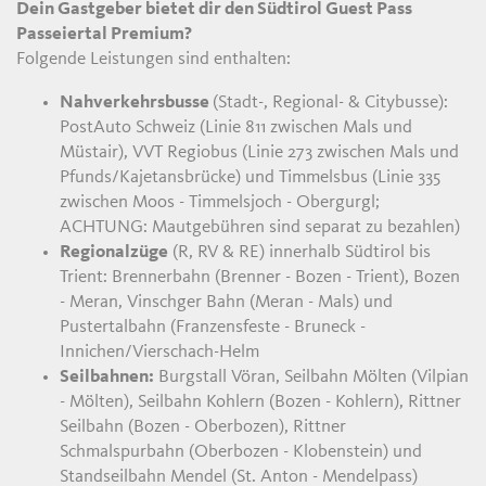
Dein Gastgeber bietet dir den Südtirol Guest Pass
Passeiertal Premium?
Folgende Leistungen sind enthalten:
Nahverkehrsbusse
(Stadt-, Regional- & Citybusse):
PostAuto Schweiz (Linie 811 zwischen Mals und
Müstair), VVT Regiobus (Linie 273 zwischen Mals und
Pfunds/Kajetansbrücke) und Timmelsbus (Linie 335
zwischen Moos - Timmelsjoch - Obergurgl;
ACHTUNG: Mautgebühren sind separat zu bezahlen)
Regionalzüge
(R, RV & RE) innerhalb Südtirol bis
Trient: Brennerbahn (Brenner - Bozen - Trient), Bozen
- Meran, Vinschger Bahn (Meran - Mals) und
Pustertalbahn (Franzensfeste - Bruneck -
Innichen/Vierschach-Helm
Seilbahnen:
Burgstall Vöran, Seilbahn Mölten (Vilpian
- Mölten), Seilbahn Kohlern (Bozen - Kohlern), Rittner
Seilbahn (Bozen - Oberbozen), Rittner
Schmalspurbahn (Oberbozen - Klobenstein) und
Standseilbahn Mendel (St. Anton - Mendelpass)