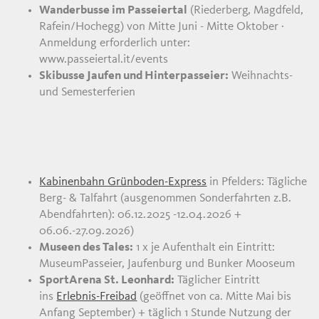
Wanderbusse im Passeiertal
(Riederberg, Magdfeld,
Rafein/Hochegg) von Mitte Juni - Mitte Oktober ·
Anmeldung erforderlich unter:
www.passeiertal.it/events
Skibusse Jaufen und Hinterpasseier:
Weihnachts-
und Semesterferien
Kabinenbahn Grünboden-Express
in Pfelders: Tägliche
Berg- & Talfahrt (ausgenommen Sonderfahrten z.B.
Abendfahrten): 06.12.2025 -12.04.2026 +
06.06.-27.09.2026)
Museen des Tales:
1 x je Aufenthalt ein Eintritt:
MuseumPasseier, Jaufenburg und Bunker Mooseum
SportArena St. Leonhard:
Täglicher Eintritt
ins
Erlebnis-Freibad
(geöffnet von ca. Mitte Mai bis
Anfang September) + täglich 1 Stunde Nutzung der