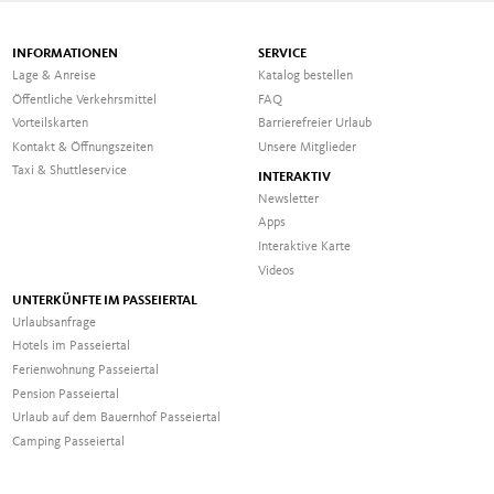
INFORMATIONEN
SERVICE
Lage & Anreise
Katalog bestellen
Öffentliche Verkehrsmittel
FAQ
Vorteilskarten
Barrierefreier Urlaub
Kontakt & Öffnungszeiten
Unsere Mitglieder
Taxi & Shuttleservice
INTERAKTIV
Newsletter
Apps
Interaktive Karte
Videos
UNTERKÜNFTE IM PASSEIERTAL
Urlaubsanfrage
Hotels im Passeiertal
Ferienwohnung Passeiertal
Pension Passeiertal
Urlaub auf dem Bauernhof Passeiertal
Camping Passeiertal