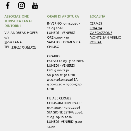
ASSOCIAZIONE
ORARI DI APERTURA
LOCALITÀ
TURISTICA LANA E
INVERNO: 01.11.2025 -
CERMES
DINTORNI
22.03.2026
FOIANA
VIA ANDREAS-HOFER
LUNEDÌ - VENERDÌ
GARGAZZONE
9/1
ORE 9.00-17.30
MONTE SAN VIGILIO
39011 LANA
SABATO E DOMENICA
POSTAL
TEL.
+39 0473 561 770
CHIUSO
ORARIO
ESTIVO 28.03.-31.10.2026
LUNEDÌ - VENERDÌ
ORE 9.00-17.30
SA 9.00-12.30 UHR
25.07.-26.09.2026 SA
9.00-12.30 + 15.00-17.30
UHR
FILIALE CERMES
CHIUSURA INVERNALE
01.11.2025 - 10.05.2026
STAGIONE ESTIVA 2026:
11.05.-09.10.2026
LUNEDÌ- VENERDÌ 9.00-
12.00