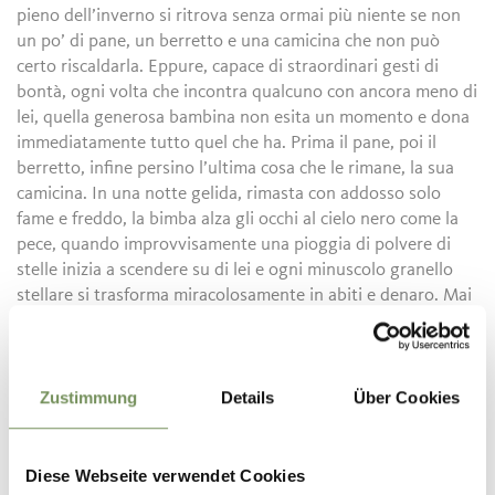
pieno dell’inverno si ritrova senza ormai più niente se non
un po’ di pane, un berretto e una camicina che non può
certo riscaldarla. Eppure, capace di straordinari gesti di
bontà, ogni volta che incontra qualcuno con ancora meno di
lei, quella generosa bambina non esita un momento e dona
immediatamente tutto quel che ha. Prima il pane, poi il
berretto, infine persino l’ultima cosa che le rimane, la sua
camicina. In una notte gelida, rimasta con addosso solo
fame e freddo, la bimba alza gli occhi al cielo nero come la
pece, quando improvvisamente una pioggia di polvere di
stelle inizia a scendere su di lei e ogni minuscolo granello
stellare si trasforma miracolosamente in abiti e denaro. Mai
più sarà affamata, mai più infreddolita, eppure per sempre
quella generosa bambina continuerà a donare agli altri
quanto potrà, per far sì che nessuno intorno a lei rimanga
Zustimmung
Details
Über Cookies
mai con addosso solo fame e freddo.
Diese Webseite verwendet Cookies