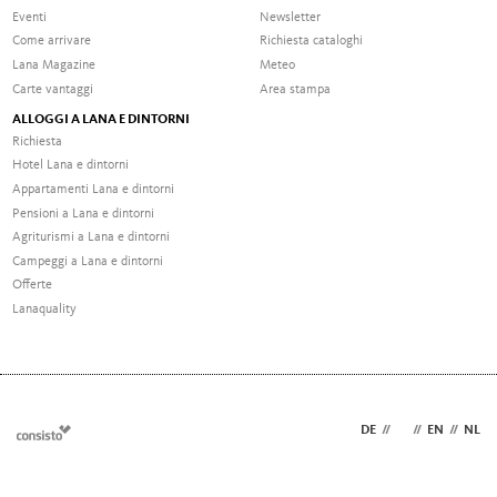
Eventi
Newsletter
Come arrivare
Richiesta cataloghi
Lana Magazine
Meteo
Carte vantaggi
Area stampa
ALLOGGI A LANA E DINTORNI
Richiesta
Hotel Lana e dintorni
Appartamenti Lana e dintorni
Pensioni a Lana e dintorni
Agriturismi a Lana e dintorni
Campeggi a Lana e dintorni
Offerte
Lanaquality
DE
//
IT
//
EN
//
NL