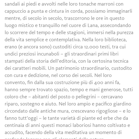
sandali ai piedi e avvolti nelle loro tonache marroni con
cappuccio a punta e cintura in corda, possiamo immaginarli
mentre, di secolo in secolo, trascorrono le ore in questo
luogo mistico e tranquillo nel cuore di Lana, assecondando
lo scorrere del tempo e delle stagioni, immersi nella purezza
della vita semplice e contemplativa. Nella loro biblioteca,
erano (e ancora sono) custoditi circa 12.000 testi, tra cui
undici preziosi incunaboli – gli straordinari primi libri
stampati della storia dell’editoria, con la certosina tecnica
dei caratteri mobili. Un patrimonio straordinario, custodito
con cura e dedizione, nel corso dei secoli. Nel loro
convento, fin dalla sua costruzione più di 400 anni fa,
hanno sempre trovato spazio, tempo e mani generose, tutti
coloro che – abitanti del posto o pellegrini – cercavano
riparo, sostegno e aiuto. Nel loro ampio e pacifico giardino
circondato dalle antiche mura, crescevano rigogliose – e lo
fanno tutt’oggi – le tante varietà di piante ed erbe che da
centinaia di anni questi monaci laboriosi hanno coltivato e
accudito, facendo della vita meditativa un momento di