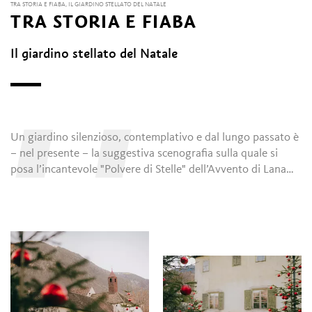
TRA STORIA E FIABA, IL GIARDINO STELLATO DEL NATALE
TRA STORIA E FIABA
Il giardino stellato del Natale
U
Un giardino silenzioso, contemplativo e dal lungo passato è
– nel presente – la suggestiva scenografia sulla quale si
posa l’incantevole "Polvere di Stelle" dell’Avvento di Lana…