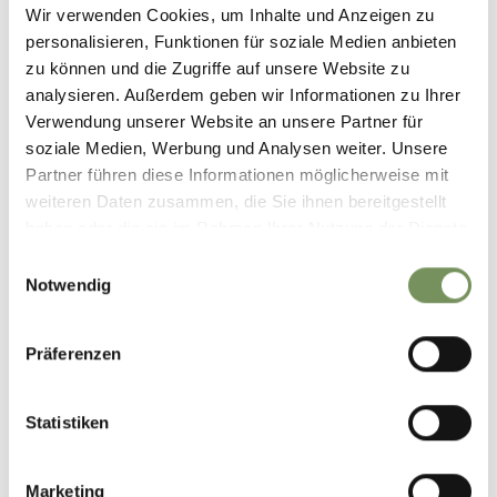
Wir verwenden Cookies, um Inhalte und Anzeigen zu
personalisieren, Funktionen für soziale Medien anbieten
zu können und die Zugriffe auf unsere Website zu
analysieren. Außerdem geben wir Informationen zu Ihrer
Verwendung unserer Website an unsere Partner für
soziale Medien, Werbung und Analysen weiter. Unsere
Partner führen diese Informationen möglicherweise mit
weiteren Daten zusammen, die Sie ihnen bereitgestellt
haben oder die sie im Rahmen Ihrer Nutzung der Dienste
gesammelt haben.
Einwilligungsauswahl
Notwendig
Lana, oggi
Präferenzen
Il presente racconta che nel giardino dei Cappuccini di Lana,
luogo simbolo della relazione amorevole tra l’umano e il
Statistiken
naturale e della cura e dell’amore per gli altri, da qualche
anno lo spirito buono del passato che fu si manifesta a
Lana, portando con sé il vero incanto di quel momento
Marketing