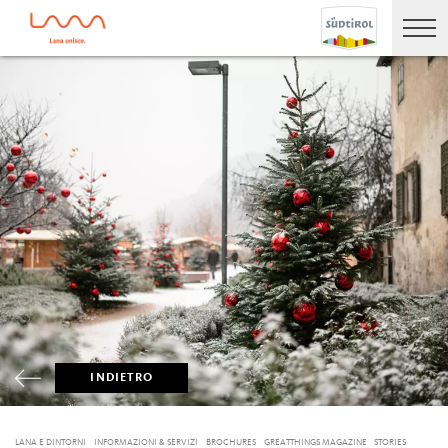
INDIETRO
LANA E DINTORNI
INFORMAZIONI & SERVIZI
BROCHURES
GREATTHINGS MAGAZINE
STORIES