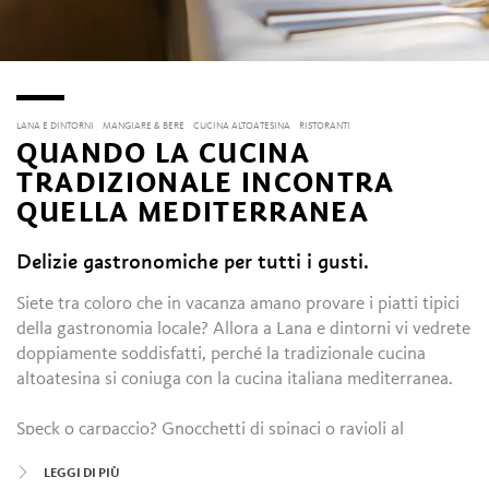
LANA E DINTORNI
MANGIARE & BERE
CUCINA ALTOATESINA
RISTORANTI
QUANDO LA CUCINA
TRADIZIONALE INCONTRA
QUELLA MEDITERRANEA
Delizie gastronomiche per tutti i gusti.
Siete tra coloro che in vacanza amano provare i piatti tipici
della gastronomia locale? Allora a Lana e dintorni vi vedrete
doppiamente soddisfatti, perché la tradizionale cucina
altoatesina si coniuga con la cucina italiana mediterranea.
Speck o carpaccio? Gnocchetti di spinaci o ravioli al
radicchio? Strudel di mele o tiramisù? Molti dei menù
LEGGI DI PIÙ
altoatesini non impongono affatto rigidi out out, ma