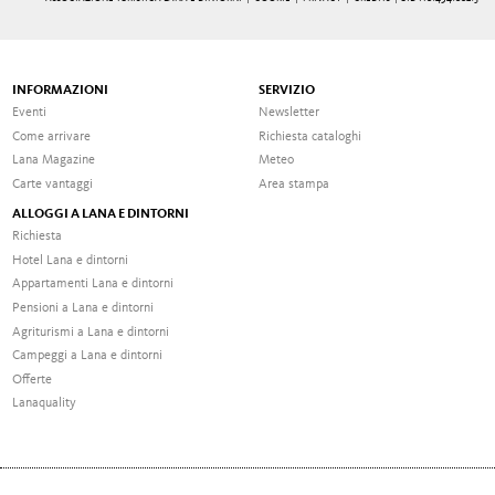
INFORMAZIONI
SERVIZIO
Eventi
Newsletter
Come arrivare
Richiesta cataloghi
Lana Magazine
Meteo
Carte vantaggi
Area stampa
ALLOGGI A LANA E DINTORNI
Richiesta
Hotel Lana e dintorni
Appartamenti Lana e dintorni
Pensioni a Lana e dintorni
Agriturismi a Lana e dintorni
Campeggi a Lana e dintorni
Offerte
Lanaquality