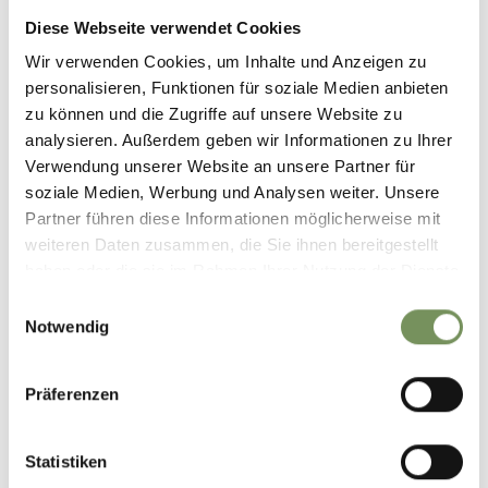
Diese Webseite verwendet Cookies
Wir verwenden Cookies, um Inhalte und Anzeigen zu
personalisieren, Funktionen für soziale Medien anbieten
zu können und die Zugriffe auf unsere Website zu
analysieren. Außerdem geben wir Informationen zu Ihrer
Verwendung unserer Website an unsere Partner für
LANA
soziale Medien, Werbung und Analysen weiter. Unsere
CANTINA GÖTZFRIED
Partner führen diese Informationen möglicherweise mit
weiteren Daten zusammen, die Sie ihnen bereitgestellt
chiuso
apre alle 12:00
haben oder die sie im Rahmen Ihrer Nutzung der Dienste
sabato
Mostra sulla mappa
12:00 - 00:00
T
+39 0473 562772
gesammelt haben.
domenica
12:00 - 00:00
Einwilligungsauswahl
info@goetzfried.it
lunedì
12:00 - 00:00
Notwendig
www.goetzfried.it
martedì
chiuso
mercoledì
12:00 - 00:00
LEGGI DI PIÙ
giovedì
12:00 - 00:00
Präferenzen
venerdì
12:00 - 00:00
Statistiken