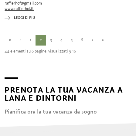
rafflerhof@gmail.com
lunedì
15:00 - 22:00
www.rafflerhof.it
martedì
15:00 - 22:00
mercoledì
15:00 - 22:00
LEGGI DI PIÙ
giovedì
chiuso
venerdì
15:00 - 22:00
«
‹
1
2
3
4
5
6
›
»
44 elementi su 6 pagine, visualizzati 9-16
PRENOTA LA TUA VACANZA A
LANA E DINTORNI
Pianifica ora la tua vacanza da sogno