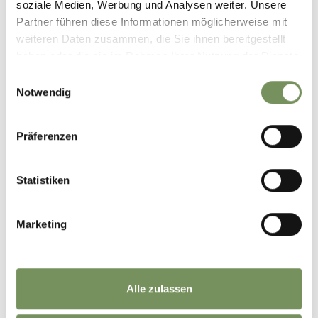
soziale Medien, Werbung und Analysen weiter. Unsere
Partner führen diese Informationen möglicherweise mit
weiteren Daten zusammen, die Sie ihnen bereitgestellt
haben oder die sie im Rahmen Ihrer Nutzung der Dienste
gesammelt haben.
Einwilligungsauswahl
Notwendig
martedì
18
Präferenzen
ago
Lana
09:00
Statistiken
ESCURSIONE GUIDATA "PASSO MENDOLA
- RIFUGIO OLTRADIGE"
Marketing
Dal Passo della Mendola seguiamo il sentiero forestale fino al
Rifugio Mezzavia e proseguiamo verso la splendida malga
Romeno, detta anche malga Roèn, fino al Rifugio Oltradige con
vista spettacolare ...
Alle zulassen
LEGGI DI PIÙ