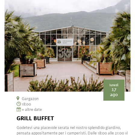
lunedì
17
ago
Gargazon
18:00
+ altre date
GRILL BUFFET
Godetevi una piacevole serata nel nostro splendido giardino,
pensata appositamente per i camperisti. Dalle 18:00 alle 21:00 vi