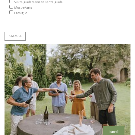
Visite guidate/visite senza guida
Mostre/arte
Famiglie
STAMPA
lunedì