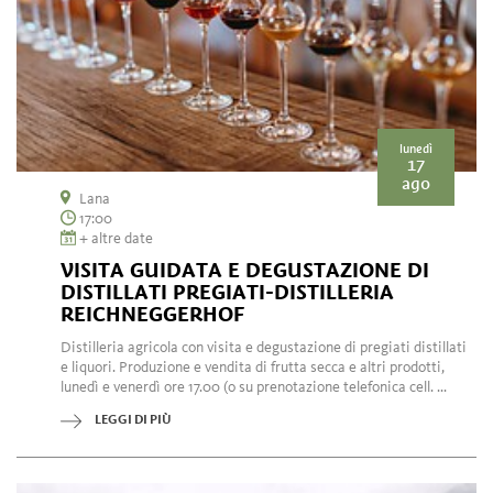
lunedì
17
ago
Lana
17:00
+ altre date
VISITA GUIDATA E DEGUSTAZIONE DI
DISTILLATI PREGIATI-DISTILLERIA
REICHNEGGERHOF
Distilleria agricola con visita e degustazione di pregiati distillati
e liquori. Produzione e vendita di frutta secca e altri prodotti,
lunedì e venerdì ore 17.00 (o su prenotazione telefonica cell. ...
LEGGI DI PIÙ