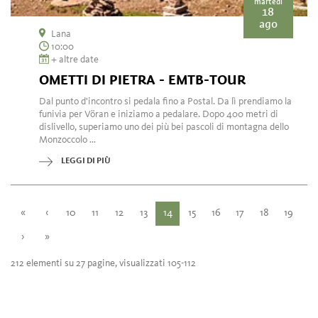
martedì
18
ago
Lana
10:00
+ altre date
OMETTI DI PIETRA - EMTB-TOUR
Dal punto d'incontro si pedala fino a Postal. Da lì prendiamo la
funivia per Vöran e iniziamo a pedalare. Dopo 400 metri di
dislivello, superiamo uno dei più bei pascoli di montagna dello
Monzoccolo ...
LEGGI DI PIÙ
«
‹
10
11
12
13
14
15
16
17
18
19
›
»
212 elementi su 27 pagine, visualizzati 105-112