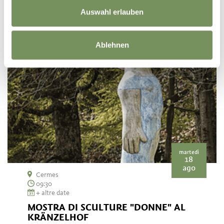
Auswahl erlauben
Ablehnen
martedì
18
ago
Cermes
09:30
+ altre date
MOSTRA DI SCULTURE "DONNE" AL
KRÄNZELHOF