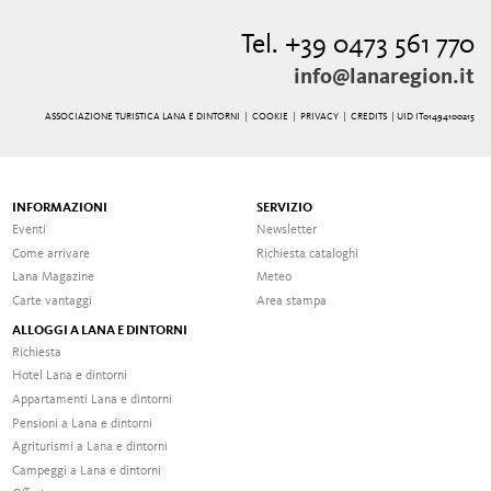
Tel. +39 0473 561 770
info@lanaregion.it
ASSOCIAZIONE TURISTICA LANA E DINTORNI |
COOKIE
|
PRIVACY
|
CREDITS
| UID IT01494100215
INFORMAZIONI
SERVIZIO
Eventi
Newsletter
Come arrivare
Richiesta cataloghi
Lana Magazine
Meteo
Carte vantaggi
Area stampa
ALLOGGI A LANA E DINTORNI
Richiesta
Hotel Lana e dintorni
Appartamenti Lana e dintorni
Pensioni a Lana e dintorni
Agriturismi a Lana e dintorni
Campeggi a Lana e dintorni