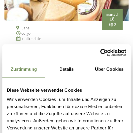
martedì
18
ago
Lana
07:30
+ altre date
MERCATINO CONTADINO A LANA DI
SOPRA
Mercatino contadino a Lana di Sopra - alcuni contadini
propongono i loro prodotti come frutte e verdura, speck..., piazza
Zustimmung
Details
Über Cookies
Municipio Lana ore 7.30-13.00.
LEGGI DI PIÙ
Diese Webseite verwendet Cookies
Wir verwenden Cookies, um Inhalte und Anzeigen zu
personalisieren, Funktionen für soziale Medien anbieten
zu können und die Zugriffe auf unsere Website zu
analysieren. Außerdem geben wir Informationen zu Ihrer
Verwendung unserer Website an unsere Partner für