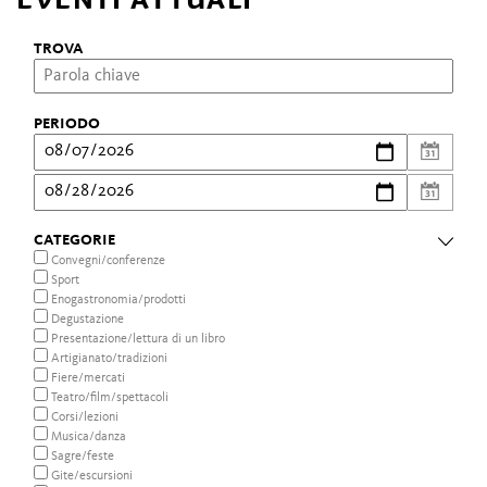
TROVA
PERIODO
CATEGORIE
Convegni/conferenze
Sport
Enogastronomia/prodotti
Degustazione
Presentazione/lettura di un libro
Artigianato/tradizioni
Fiere/mercati
Teatro/film/spettacoli
Corsi/lezioni
Musica/danza
Sagre/feste
Gite/escursioni