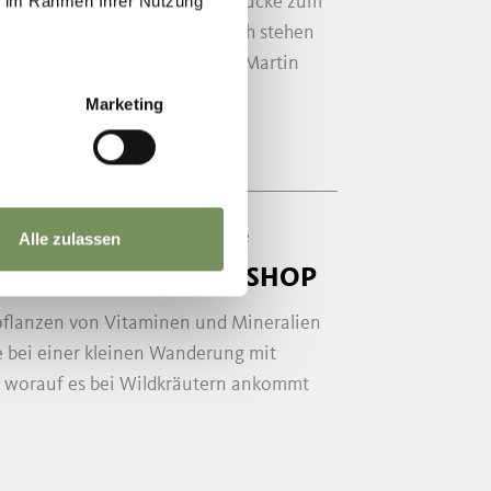
ie im Rahmen Ihrer Nutzung
tartpunkt an der Schneebergbrücke zum
et. Neben dem Museumsbesuch stehen
die unterirdische Welt des St. Martin
Marketing
r
10:15
+ weitere Termine
Alle zulassen
DERUNG MIT WORKSHOP
pflanzen von Vitaminen und Mineralien
re bei einer kleinen Wanderung mit
, worauf es bei Wildkräutern ankommt