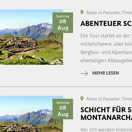
Moos in Passeier, Tim
Samstag
08
ABENTEUER S
Aug
Die Tour startet an de
mittelschwere, aber l
Bergbau- und Alpenland
ehemaligen Abbaugebiet
MEHR LESEN
Moos in Passeier, Tim
Samstag
08
SCHICHT FÜR S
Aug
MONTANARCHÄ
Vor Ort werden histori