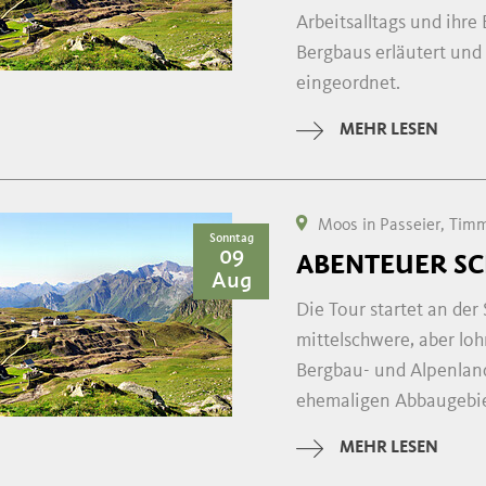
Arbeitsalltags und ihre
Bergbaus erläutert und
eingeordnet.
MEHR LESEN
Moos in Passeier, Tim
Sonntag
09
ABENTEUER S
Aug
Die Tour startet an de
mittelschwere, aber l
Bergbau- und Alpenland
ehemaligen Abbaugebiet
MEHR LESEN