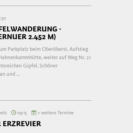
:30
PFELWANDERUNG ·
RNUER 2.452 M)
um Parkplatz beim Oberöberst. Aufstieg
 Hahnenkammhütte, weiter auf Weg Nr. 21
tsreichen Gipfel. Schöner
n und ...
mels
09:15
+ weitere Termine
 ERZREVIER