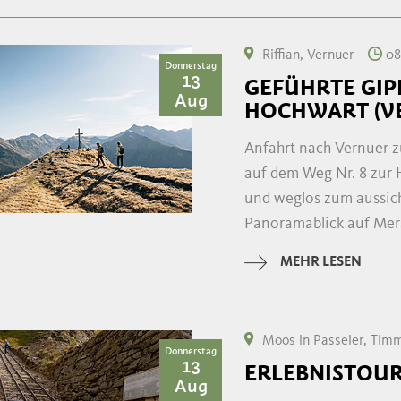
Riffian, Vernuer
08
Donnerstag
13
GEFÜHRTE GI
Aug
HOCHWART (VE
Anfahrt nach Vernuer z
auf dem Weg Nr. 8 zur
und weglos zum aussich
Panoramablick auf Mera
MEHR LESEN
Moos in Passeier, Tim
Donnerstag
13
ERLEBNISTOUR
Aug