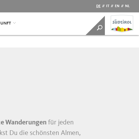
DE
//
IT
//
EN
//
NL
KUNFT
te Wanderungen
für jeden
st Du die schönsten Almen,