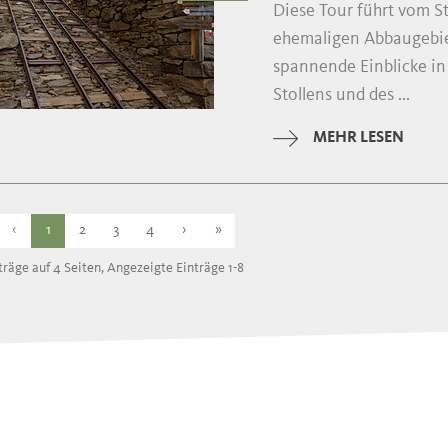
Diese Tour führt vom S
ehemaligen Abbaugebi
spannende Einblicke in 
Stollens und des ...
MEHR LESEN
‹
1
2
3
4
›
»
träge auf 4 Seiten, Angezeigte Einträge 1-8