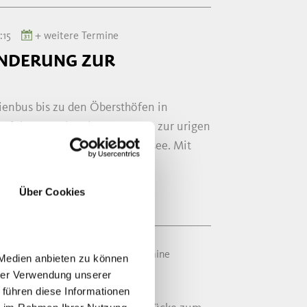
:15
+ weitere Termine
NDERUNG ZUR
ienbus bis zu den Öbersthöfen in
 führt uns über den Weg Nr. 5 zur urigen
urbelassenen Bergsee Obisellsee. Mit
Über Cookies
mels
09:15
+ weitere Termine
 Medien anbieten zu können
 ERZREVIER
hrer Verwendung unserer
 führen diese Informationen