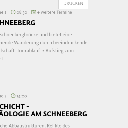
DRUCKEN
mels
08:30
+ weitere Termine
CHNEEBERG
r Schneebergbrücke und bietet eine
ohnende Wanderung durch beeindruckende
schaft. Tourablauf: • Aufstieg zum
 ...
mels
14:00
CHICHT -
OLOGIE AM SCHNEEBERG
sche Abbaustrukturen, Relikte des