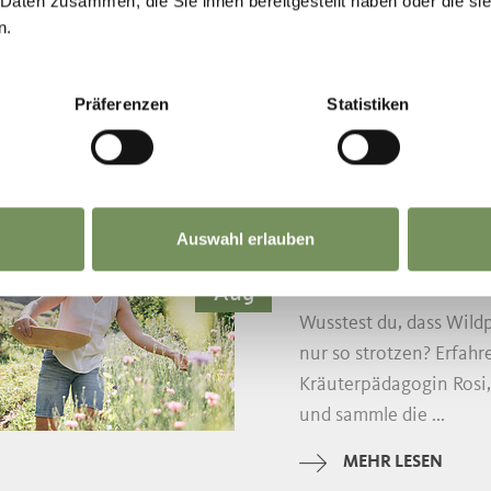
 Daten zusammen, die Sie ihnen bereitgestellt haben oder die s
Diese Tour führt vom S
n.
ehemaligen Abbaugebi
spannende Einblicke in 
Stollens und des ...
Präferenzen
Statistiken
MEHR LESEN
St. Leonhard in Passeie
Auswahl erlauben
Mittwoch
12
KRÄUTERWAN
Aug
Wusstest du, dass Wild
nur so strotzen? Erfah
Kräuterpädagogin Rosi
und sammle die ...
MEHR LESEN