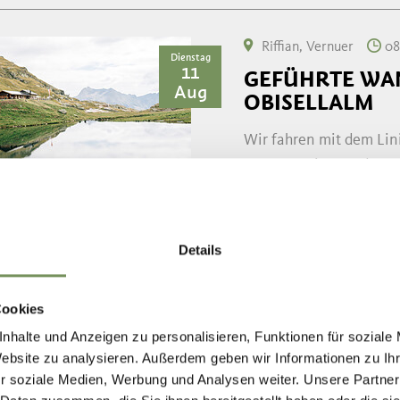
Riffian, Vernuer
08
Dienstag
11
GEFÜHRTE WA
Aug
OBISELLALM
Wir fahren mit dem Lin
Vernuer. Die Wanderung
Obisellalm und zum nat
Wanderführerin ...
Details
MEHR LESEN
Cookies
Moos in Passeier, Tim
nhalte und Anzeigen zu personalisieren, Funktionen für soziale
Dienstag
11
ERLEBNISTOUR
Website zu analysieren. Außerdem geben wir Informationen zu I
Aug
r soziale Medien, Werbung und Analysen weiter. Unsere Partner