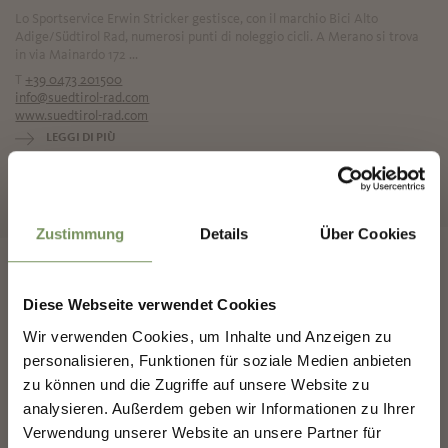
Lo Sportservice Erwin Stricker gestisce, con il marchio Bici Alto
Adige/Südtirol Rad, numerosi punti di noleggio cicli. A Merano si trova
in via Mainardo 172 ...
T
+39 0473 201500
info@suedtirol-rad.com
www.suedtirol-rad.com
LEGGI DI PIÙ
✖
Zustimmung
Details
Über Cookies
Diese Webseite verwendet Cookies
COSTRUIAMO INSIEME IL
Wir verwenden Cookies, um Inhalte und Anzeigen zu
FUTURO DI MERANO.
personalisieren, Funktionen für soziale Medien anbieten
Data e punto noleggio
zu können und die Zugriffe auf unsere Website zu
analysieren. Außerdem geben wir Informationen zu Ihrer
COSTRUIAMO INSIEME IL FUTURO DI
MERANO.
Verwendung unserer Website an unsere Partner für