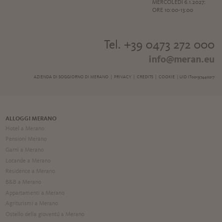
MERCOLEDÌ 6.1.2027:
ORE 10:00-13:00
Tel. +39 0473 272 000
info@meran.eu
AZIENDA DI SOGGIORNO DI MERANO |
PRIVACY
|
CREDITS
|
COOKIE
| UID IT00197440217
ALLOGGI MERANO
Hotel a Merano
Pensioni Merano
Garni a Merano
Locande a Merano
Residence a Merano
B&B a Merano
Appartamenti a Merano
Agriturismi a Merano
Ostello della gioventú a Merano