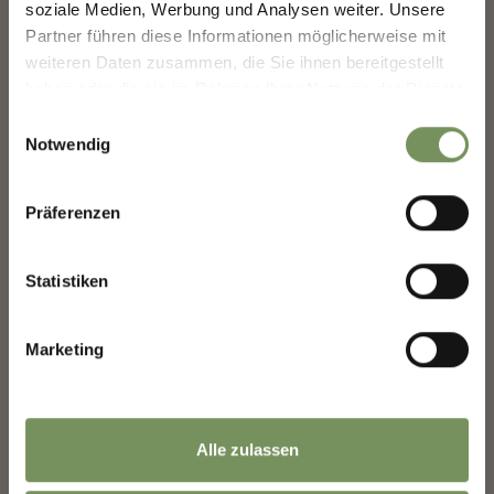
soziale Medien, Werbung und Analysen weiter. Unsere
La tua opinione conta. Scansiona, condividi, fai la
Partner führen diese Informationen möglicherweise mit
differenza.
weiteren Daten zusammen, die Sie ihnen bereitgestellt
haben oder die sie im Rahmen Ihrer Nutzung der Dienste
gesammelt haben.
Einwilligungsauswahl
Notwendig
Präferenzen
Statistiken
Marketing
Alle zulassen