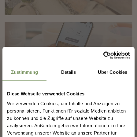
✖
APP
Zustimmung
Details
Über Cookies
Diese Webseite verwendet Cookies
COSTRUIAMO INSIEME IL
Wir verwenden Cookies, um Inhalte und Anzeigen zu
FUTURO DI MERANO.
personalisieren, Funktionen für soziale Medien anbieten
zu können und die Zugriffe auf unsere Website zu
analysieren. Außerdem geben wir Informationen zu Ihrer
COSTRUIAMO INSIEME IL FUTURO DI
MERANO.
Verwendung unserer Website an unsere Partner für