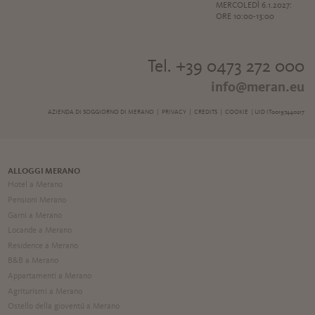
MERCOLEDÌ 6.1.2027:
ORE 10:00-13:00
Tel. +39 0473 272 000
info@meran.eu
AZIENDA DI SOGGIORNO DI MERANO |
PRIVACY
|
CREDITS
|
COOKIE
| UID IT00197440217
ALLOGGI MERANO
Hotel a Merano
Pensioni Merano
Garni a Merano
Locande a Merano
Residence a Merano
B&B a Merano
Appartamenti a Merano
Agriturismi a Merano
Ostello della gioventú a Merano