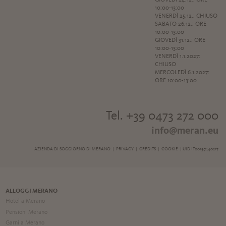
10:00-13:00
VENERDÌ 25.12.: CHIUSO
SABATO 26.12.: ORE
10:00-13:00
GIOVEDÌ 31.12.: ORE
10:00-13:00
VENERDÌ 1.1.2027:
CHIUSO
MERCOLEDÌ 6.1.2027:
ORE 10:00-13:00
Tel. +39 0473 272 000
info@meran.eu
AZIENDA DI SOGGIORNO DI MERANO |
PRIVACY
|
CREDITS
|
COOKIE
| UID IT00197440217
ALLOGGI MERANO
Hotel a Merano
Pensioni Merano
Garni a Merano