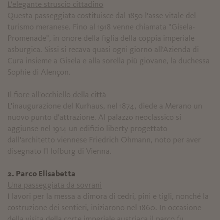
L'elegante struscio cittadino
Questa passeggiata costituisce dal 1850 l'asse vitale del
turismo meranese. Fino al 1918 venne chiamata "Gisela-
Promenade", in onore della figlia della coppia imperiale
asburgica. Sissi si recava quasi ogni giorno all'Azienda di
Cura insieme a Gisela e alla sorella più giovane, la duchessa
Sophie di Alençon.
Il fiore all'occhiello della città
L'inaugurazione del Kurhaus, nel 1874, diede a Merano un
nuovo punto d'attrazione. Al palazzo neoclassico si
aggiunse nel 1914 un edificio liberty progettato
dall'architetto viennese Friedrich Ohmann, noto per aver
disegnato l'Hofburg di Vienna.
2. Parco Elisabetta
Una passeggiata da sovrani
I lavori per la messa a dimora di cedri, pini e tigli, nonché la
costruzione dei sentieri, iniziarono nel 1860. In occasione
della visita della corte imperiale austriaca il parco fu