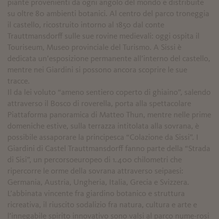
piante provenienti da ogni angolo del mondo e distribuite
su oltre 80 ambienti botanici. Al centro del parco troneggia
il castello, ricostruito intorno al 1850 dal conte
Trauttmansdorff sulle sue rovine medievali: oggi ospita il
Touriseum, Museo provinciale del Turismo. A Sissi è
dedicata un’esposizione permanente all’interno del castello,
mentre nei Giardini si possono ancora scoprire le sue
tracce.
Il da lei voluto “ameno sentiero coperto di ghiaino”, salendo
attraverso il Bosco di roverella, porta alla spettacolare
Piattaforma panoramica di Matteo Thun, mentre nelle prime
domeniche estive, sulla terrazza intitolata alla sovrana, è
possibile assaporare la principesca “Colazione da Sissi”. I
Giardini di Castel Trauttmansdorff fanno parte della “Strada
di Sisi”, un percorsoeuropeo di 1.400 chilometri che
ripercorre le orme della sovrana attraverso seipaesi:
Germania, Austria, Ungheria, Italia, Grecia e Svizzera.
L’abbinata vincente fra giardino botanico e struttura
ricreativa, il riuscito sodalizio fra natura, cultura e arte e
l’innegabile spirito innovativo sono valsi al parco nume-rosi