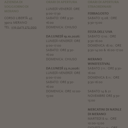
AZIENDA DI
ORARI DI APERTURA
ORARI DI APERTURA
SOGGIORNO DI
STRAORDINARI
LUNEDÌ-VENERDÌ: ORE
MERANO
9:00-17:30
FERRAGOSTO
CORSO LIBERTÀ 45
SABATO: ORE 9:30-
SABATO 15.08.: ORE
39012 MERANO
16:00
9:30-13:00
TEL.
+39 0473 272 000
DOMENICA: CHIUSO
FESTA DELL'UVA
DA LUNEDÌ 19.10.2026:
SABATO 17.10.: ORE
LUNEDÌ–VENERDÌ: ORE
9:30-16:00
9:00-17:00
DOMENICA 18.10.: ORE
SABATO: ORE 9:30-
9:30-14:00 & 16:00-17:00
16:00
DOMENICA: CHIUSO
MERANO
WINEFESTIVAL
DA LUNEDÌ 23.11.2026:
SABATO 7.11.: ORE 9:30-
LUNEDÌ–VENERDÌ: ORE
16:00
9:00-17:00
DOMENICA 8.11.: ORE
SABATO: ORE 9:30-
9:30-16:00
16:00
DOMENICA: ORE 10:00-
SABATO 14 & 21
13:00
NOVEMBRE ORE 9:30-
13:00
MERCATINI DI NATALE
DI MERANO
MARTEDÌ 8.12.: ORE
10:00-13:00
GIOVEDÌ 24.12.: ORE