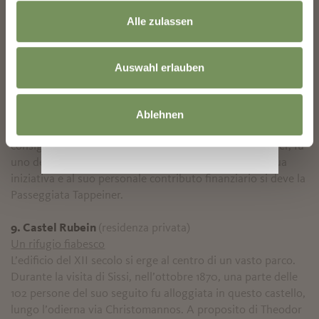
l’arciduca Karl Ludwig, fu costruito nel 1869 il primo albergo
Alle zulassen
della città di cura, l’Erzherzog Rainer.
8. Residenza Reichenbach
(residenza privata)
Auswahl erlauben
La dimora di un medico famoso
In questa residenza del XIV secolo visse dal 1854 al 1902
Franz Tappeiner, leg-gendario medico meranese, nonché
Ablehnen
antropologo, pioniere del turismo, mecenate. In qualità di
consigliere scientifico del sindaco Johann Valentin Haller, fu
uno dei pionieri dell’Azienda di Cura di Merano. Alla sua
iniziativa e al suo personale contributo finanziario si deve la
Passeggiata Tappeiner.
9. Castel Rubein
(residenza privata)
Un rifugio fiabesco
L’edificio del XII secolo si erge al centro di un vasto parco.
Durante la visita di Sissi, nell’ottobre 1870, una parte delle
102 persone del suo seguito fu alloggiata in questo castello,
lungo l’odierna via Christomannos. A proposito di Theodor