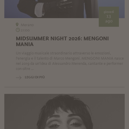
giovedì
13
ago
Merano
21:00
MIDSUMMER NIGHT 2026: MENGONI
MANIA
Un viaggio musicale straordinario attraverso le emozioni,
l’energia e il talento di Marco Mengoni. MENGONI MANIA nasce
nel 2019 da un’idea di Alessandro Merenda, cantante e performer
con oltre ...
LEGGI DI PIÙ