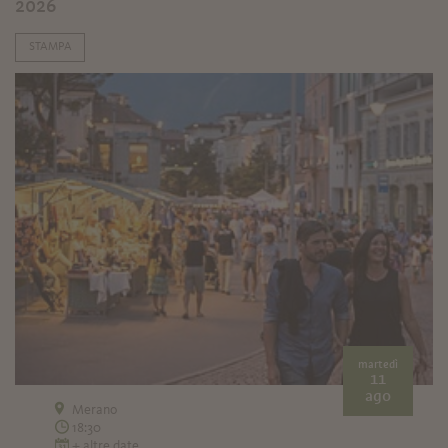
2026
STAMPA
martedì
11
ago
Merano
18:30
+ altre date