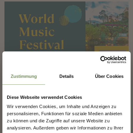
✖
Zustimmung
Details
Über Cookies
giovedì
20
ago
Diese Webseite verwendet Cookies
Merano
COSTRUIAMO INSIEME IL
Wir verwenden Cookies, um Inhalte und Anzeigen zu
21:00
FUTURO DI MERANO.
personalisieren, Funktionen für soziale Medien anbieten
WORLD MUSIC FESTIVAL 2026: JAMES
MORRISON
zu können und die Zugriffe auf unsere Website zu
analysieren. Außerdem geben wir Informationen zu Ihrer
COSTRUIAMO INSIEME IL FUTURO DI
James Morrison torna con il suo settimo album in studio Fight