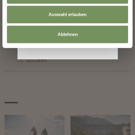
ago
Merano
21:00
Auswahl erlauben
MIDSUMMER NIGHT 2026: ADELE
EXPERIENCE
Ablehnen
Adele Experience è un progetto immersivo che rende omaggio ad
un’artista definita “regina del soul bianco”. Diletta e la sua Band
condurranno uno show coinvolgente e raffinato in cui ci sarà
spazio ...
LEGGI DI PIÙ