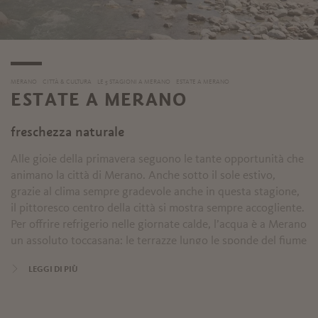
MERANO
CITTÀ & CULTURA
LE 5 STAGIONI A MERANO
ESTATE A MERANO
ESTATE A MERANO
freschezza naturale
Alle gioie della primavera seguono le tante opportunità che
animano la città di Merano. Anche sotto il sole estivo,
grazie al clima sempre gradevole anche in questa stagione,
il pittoresco centro della città si mostra sempre accogliente.
Per offrire refrigerio nelle giornate calde, l’acqua è a Merano
un assoluto toccasana: le terrazze lungo le sponde del fiume
Passirio o il vasto parco delle Terme Merano, con la sua
LEGGI DI PIÙ
vegetazione mediterranea e le dieci piscine, sono vere oasi.
Nelle calde serate estive, i magnifici Giardini di Castel
Trauttmansdorff e il centro storico di Merano diventano