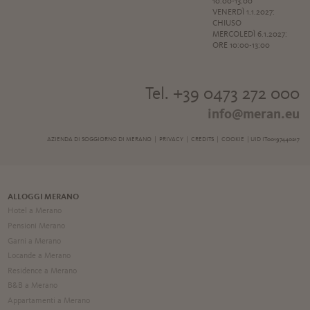
10:00-13:00
VENERDÌ 1.1.2027:
CHIUSO
MERCOLEDÌ 6.1.2027:
ORE 10:00-13:00
Tel. +39 0473 272 000
info@meran.eu
AZIENDA DI SOGGIORNO DI MERANO |
PRIVACY
|
CREDITS
|
COOKIE
| UID IT00197440217
ALLOGGI MERANO
Hotel a Merano
Pensioni Merano
Garni a Merano
Locande a Merano
Residence a Merano
B&B a Merano
Appartamenti a Merano