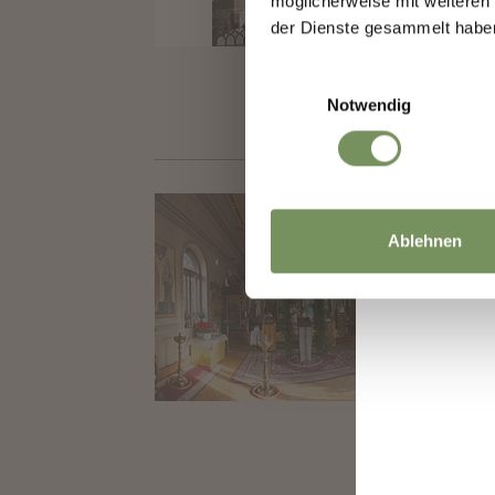
möglicherweise mit weiteren
T
+39
der Dienste gesammelt habe
info
www.
Einwilligungsauswahl
Notwendig
CHIE
CH
Ablehnen
Nasco
prima
T
+39
info
www.