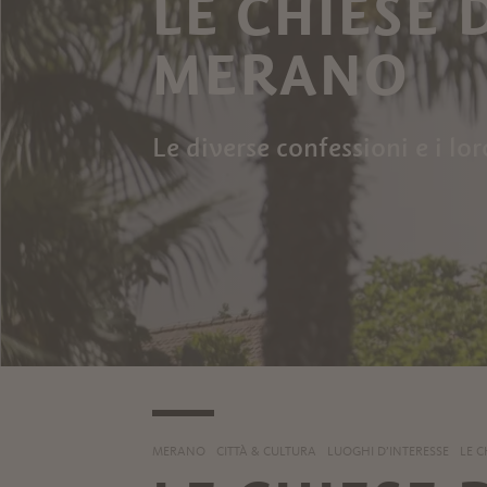
LE CHIESE 
MERANO
Le diverse confessioni e i lor
MERANO
CITTÀ & CULTURA
LUOGHI D’INTERESSE
LE C