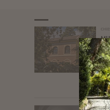
CHIE
MU
Tra p
dimen
T
+39
segr
www.
CHIE