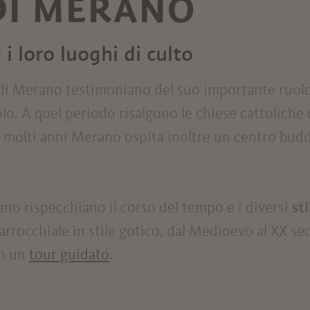
 DI MERANO
 i loro luoghi di culto
di Merano testimoniano del suo importante ruol
olo. A quel periodo risalgono le chiese cattolich
a molti anni Merano ospita inoltre un centro budd
rano rispecchiano il corso del tempo e i diversi
sti
parrocchiale in stile gotico, dal Medioevo al XX se
on un
tour guidato
.