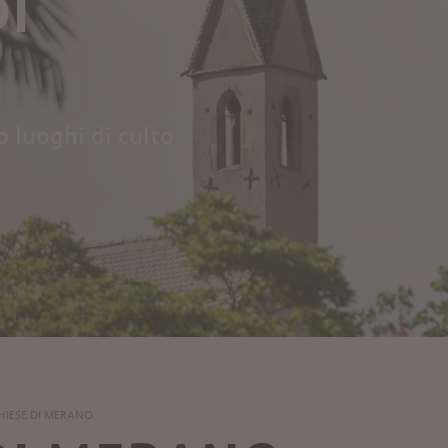
DI
o luoghi di culto
HIESE DI MERANO