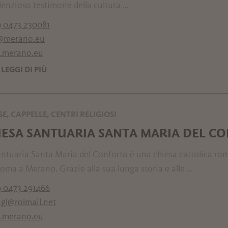
lenzioso testimone della cultura ...
 0473 230081
@merano.eu
merano.eu
LEGGI DI PIÙ
SE, CAPPELLE, CENTRI RELIGIOSI
IESA SANTUARIA SANTA MARIA DEL C
ntuaria Santa Maria del Conforto è una chiesa cattolica roma
oma a Merano. Grazie alla sua lunga storia e alle ...
 0473 291466
ngl@rolmail.net
merano.eu