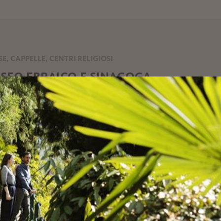
SE, CAPPELLE, CENTRI RELIGIOSI
SEO EBRAICO E SINAGOGA
alme e viali eleganti, nel cuore di Merano, si cela un luogo 
ticato della storia cittadina: il Museo ebraico e la ...
 0473 605636
eteria@meranoebraica.bz
meranoebraica.it
LEGGI DI PIÙ
SE, CAPPELLE, CENTRI RELIGIOSI