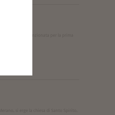
 San Giorgio, fu menzionata per la prima
Merano, si erge la chiesa di Santo Spirito,