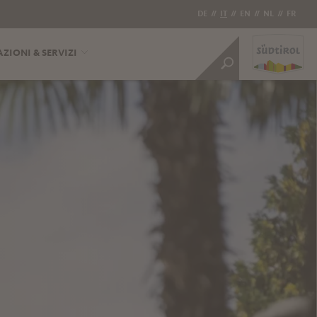
DE
//
IT
//
EN
//
NL
//
FR
ZIONI & SERVIZI