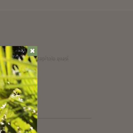
✖
che custodisce un capitolo quasi