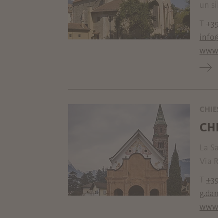
un si
T
+39
info
www.
CHIE
CH
La Sa
Via R
T
+39
g.da
www.