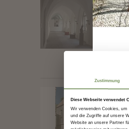
CH
Il ch
nel 1
T
+3
info
www.
I
Zustimmung
CHIE
CA
Diese Webseite verwendet 
Wir verwenden Cookies, um I
La Ca
und die Zugriffe auf unsere 
parro
Website an unsere Partner fü