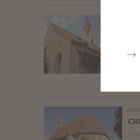
CHIE
CH
La ch
volta
T
+39
info
CHIE
CH
Sulla