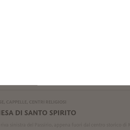
SE, CAPPELLE, CENTRI RELIGIOSI
IESA DI SAN GIORGIO
iesa di San Giorgio, situata all'incrocio tra le vie Cavour e
 in un documento del 1256. L'edificio romanico ...
 0473 236447
@meran.eu
LEGGI DI PIÙ
SE, CAPPELLE, CENTRI RELIGIOSI
IESA DI SANTO SPIRITO
 riva sinistra del Passirio, appena fuori dal centro storico di 