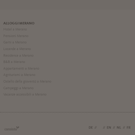
ALLOGGI MERANO
Hotel a Merano
Pensioni Merano
Garni a Merano
Locande a Merano
Residence a Merano
B&B a Merano
Appartamenti a Merano
Agriturismi a Merano
Ostello della gioventú a Merano
Campeggi a Merano
Vacanze accessibili a Merano
DE
//
IT
//
EN
//
NL
//
FR