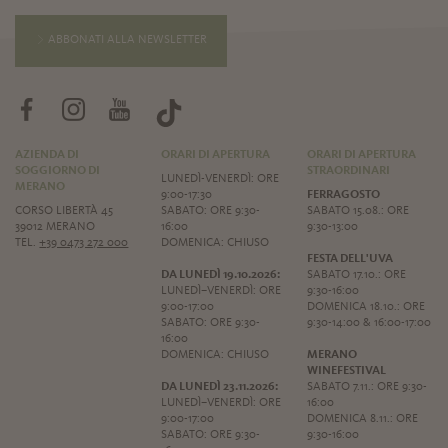
ABBONATI ALLA NEWSLETTER
AZIENDA DI
ORARI DI APERTURA
ORARI DI APERTURA
SOGGIORNO DI
STRAORDINARI
LUNEDÌ-VENERDÌ: ORE
MERANO
9:00-17:30
FERRAGOSTO
CORSO LIBERTÀ 45
SABATO: ORE 9:30-
SABATO 15.08.: ORE
39012 MERANO
16:00
9:30-13:00
TEL.
+39 0473 272 000
DOMENICA: CHIUSO
FESTA DELL'UVA
DA LUNEDÌ 19.10.2026:
SABATO 17.10.: ORE
LUNEDÌ–VENERDÌ: ORE
9:30-16:00
9:00-17:00
DOMENICA 18.10.: ORE
SABATO: ORE 9:30-
9:30-14:00 & 16:00-17:00
16:00
DOMENICA: CHIUSO
MERANO
WINEFESTIVAL
DA LUNEDÌ 23.11.2026:
SABATO 7.11.: ORE 9:30-
LUNEDÌ–VENERDÌ: ORE
16:00
9:00-17:00
DOMENICA 8.11.: ORE
SABATO: ORE 9:30-
9:30-16:00