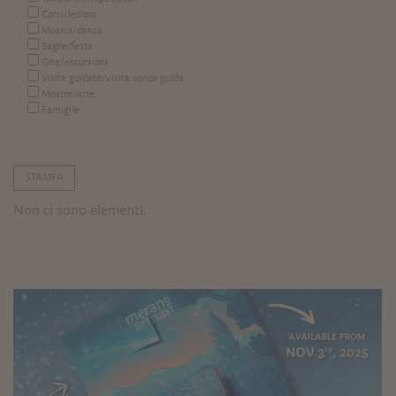
Corsi/lezioni
Musica/danza
Sagre/feste
Gite/escursioni
Visite guidate/visite senza guida
Mostre/arte
Famiglie
STAMPA
Non ci sono elementi.