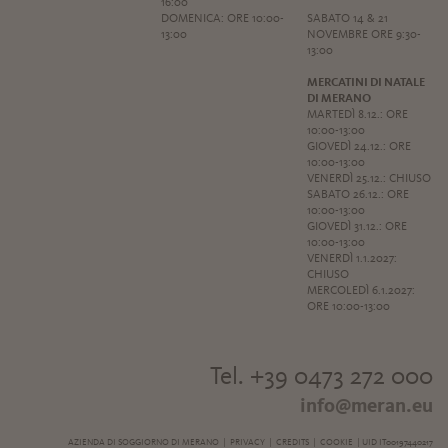
16:00
DOMENICA: ORE 10:00-
SABATO 14 & 21
13:00
NOVEMBRE ORE 9:30-
13:00
MERCATINI DI NATALE
DI MERANO
MARTEDÌ 8.12.: ORE
10:00-13:00
GIOVEDÌ 24.12.: ORE
10:00-13:00
VENERDÌ 25.12.: CHIUSO
SABATO 26.12.: ORE
10:00-13:00
GIOVEDÌ 31.12.: ORE
10:00-13:00
VENERDÌ 1.1.2027:
CHIUSO
MERCOLEDÌ 6.1.2027:
ORE 10:00-13:00
Tel. +39 0473 272 000
info@meran.eu
AZIENDA DI SOGGIORNO DI MERANO |
PRIVACY
|
CREDITS
|
COOKIE
| UID IT00197440217