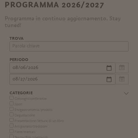
PROGRAMMA 2026/2027
Programma in continuo aggiornamento. Stay
tuned!
TROVA
PERIODO
CATEGORIE
Convegni/conferenze
Sport
Enogastronomia/prodotti
Degustazione
Presentazione/lettura di un libro
Artigianato/tradizioni
Fiere/mercati
Teatro/film/spettacoli