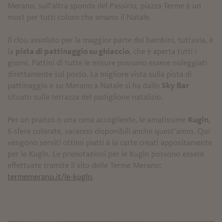
Merano, sull’altra sponda del Passirio, piazza Terme è un
must per tutti coloro che amano il Natale.
Il clou assoluto per la maggior parte dei bambini, tuttavia, è
la
pista di pattinaggio su ghiaccio
, che è aperta tutti i
giorni. Pattini di tutte le misure possono essere noleggiati
direttamente sul posto. La migliore vista sulla pista di
pattinaggio e su Merano a Natale si ha dallo
Sky Bar
situato sulla terrazza del padiglione natalizio.
Per un pranzo o una cena accogliente, le amatissime
Kugln
,
6 sfere colorate, saranno disponibili anche quest’anno. Qui
vengono serviti ottimi piatti à la carte creati appositamente
per le Kugln. Le prenotazioni per le Kugln possono essere
effettuate tramite il sito delle Terme Merano:
termemerano.it/le-kugln
.