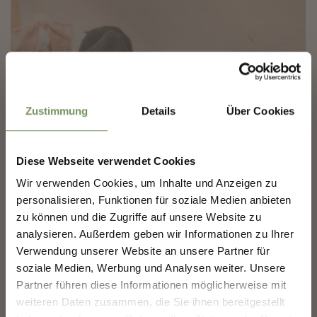
✖
Zustimmung
Details
Über Cookies
Diese Webseite verwendet Cookies
COSTRUIAMO INSIEME IL
Wir verwenden Cookies, um Inhalte und Anzeigen zu
FUTURO DI MERANO.
personalisieren, Funktionen für soziale Medien anbieten
zu können und die Zugriffe auf unsere Website zu
analysieren. Außerdem geben wir Informationen zu Ihrer
COSTRUIAMO INSIEME IL FUTURO DI
MERANO.
Verwendung unserer Website an unsere Partner für
Solidarietà & artigianato
soziale Medien, Werbung und Analysen weiter. Unsere
La tua opinione conta. Scansiona, condividi, fai la
Partner führen diese Informationen möglicherweise mit
differenza.
C'è una buona dose di solidarietà in ogni progetto:
weiteren Daten zusammen, die Sie ihnen bereitgestellt
Le associazioni e le organizzazioni che si presenteranno