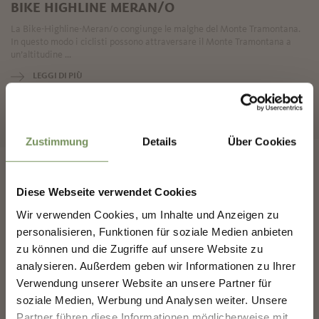
BIKE HIGHLINE MERAN/O
La Bike-Highline-Meran/o congiunge le malghe del Monte Tramontana.
In questo modo i ciclisti possono attraversare il Monte Tramontana a
un’altitudine ...
LEGGI DI PIÙ
✖
Zustimmung
Details
Über Cookies
Diese Webseite verwendet Cookies
COSTRUIAMO INSIEME IL
Wir verwenden Cookies, um Inhalte und Anzeigen zu
FUTURO DI MERANO.
personalisieren, Funktionen für soziale Medien anbieten
zu können und die Zugriffe auf unsere Website zu
analysieren. Außerdem geben wir Informationen zu Ihrer
COSTRUIAMO INSIEME IL FUTURO DI
MERANO.
Verwendung unserer Website an unsere Partner für
soziale Medien, Werbung und Analysen weiter. Unsere
La tua opinione conta. Scansiona, condividi, fai la
Partner führen diese Informationen möglicherweise mit