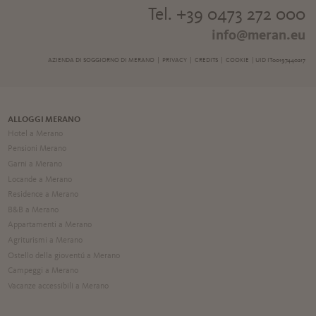
Tel. +39 0473 272 000
info@meran.eu
AZIENDA DI SOGGIORNO DI MERANO |
PRIVACY
|
CREDITS
|
COOKIE
| UID IT00197440217
ALLOGGI MERANO
Hotel a Merano
Pensioni Merano
Garni a Merano
Locande a Merano
Residence a Merano
B&B a Merano
Appartamenti a Merano
Agriturismi a Merano
Ostello della gioventú a Merano
Campeggi a Merano
Vacanze accessibili a Merano