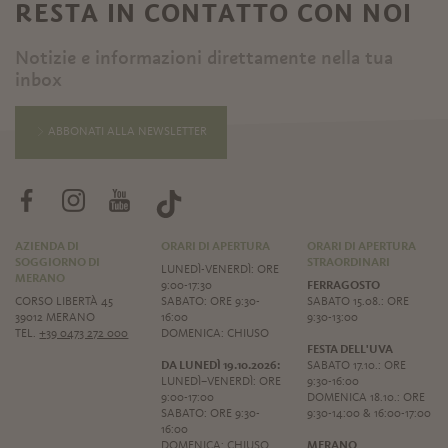
RESTA IN CONTATTO CON NOI
Notizie e informazioni direttamente nella tua
inbox
ABBONATI ALLA NEWSLETTER
AZIENDA DI
ORARI DI APERTURA
ORARI DI APERTURA
SOGGIORNO DI
STRAORDINARI
LUNEDÌ-VENERDÌ: ORE
MERANO
9:00-17:30
FERRAGOSTO
CORSO LIBERTÀ 45
SABATO: ORE 9:30-
SABATO 15.08.: ORE
39012 MERANO
16:00
9:30-13:00
TEL.
+39 0473 272 000
DOMENICA: CHIUSO
FESTA DELL'UVA
DA LUNEDÌ 19.10.2026:
SABATO 17.10.: ORE
LUNEDÌ–VENERDÌ: ORE
9:30-16:00
9:00-17:00
DOMENICA 18.10.: ORE
SABATO: ORE 9:30-
9:30-14:00 & 16:00-17:00
16:00
DOMENICA: CHIUSO
MERANO