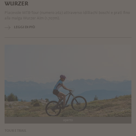
WURZER
Piacevole MTB-Tour (numero 262) attraverso idilliachi boschi e prati fino
alla malga Wurzer Alm (1.707m).
LEGGI DI PIÙ
aperto
TOUR E TRAIL