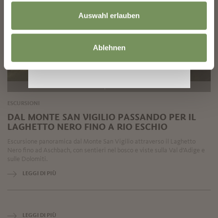
Auswahl erlauben
Ablehnen
aperto
ESCURSIONI
DAL MONTE SAN VIGILIO PASSANDO PER IL
LAGHETTO NERO FINO A RIO ESCHIO
Escursione panoramica dal Monte San Vigilio attraverso il Laghetto
Nero fino ad Aschbach, con sentieri nel bosco e viste sulla Val d’Adige e
sulle Dolomiti.
LEGGI DI PIÙ
LEGGI DI PIÙ