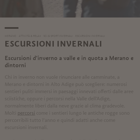
MERANO
ATTIVITÀ & RELAX
SCI & SPORT INVERNALI
ESCURSIONI INVERNALI
ESCURSIONI INVERNALI
Escursioni d’inverno a valle e in quota a Merano e
dintorni
Chi in inverno non vuole rinunciare alle camminate, a
Merano e dintorni in Alto Adige può scegliere: numerosi
sentieri puliti immersi in paesaggi innevati offerti dalle aree
sciistiche, oppure i percorsi nella Valle dell’Adige,
normalmente liberi dalla neve grazie al clima gradevole.
Molti
percorsi
come i sentieri lungo le antiche rogge sono
percorribili tutto l’anno e quindi adatti anche come
escursioni invernali.