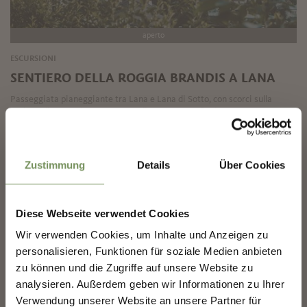
aperto
ESCURSIONI
SENTIERO DELLA ROGGIA BRANDIS A LANA
Passeggiata pianeggiante tra Lana e Lana di Sotto, con scorci sulla
regione di Lana e la cascata Brandis come meta finale.
✖
LEGGI DI PIÙ
Zustimmung
Details
Über Cookies
Diese Webseite verwendet Cookies
COSTRUIAMO INSIEME IL
Wir verwenden Cookies, um Inhalte und Anzeigen zu
FUTURO DI MERANO.
personalisieren, Funktionen für soziale Medien anbieten
zu können und die Zugriffe auf unsere Website zu
analysieren. Außerdem geben wir Informationen zu Ihrer
COSTRUIAMO INSIEME IL FUTURO DI
MERANO.
Verwendung unserer Website an unsere Partner für