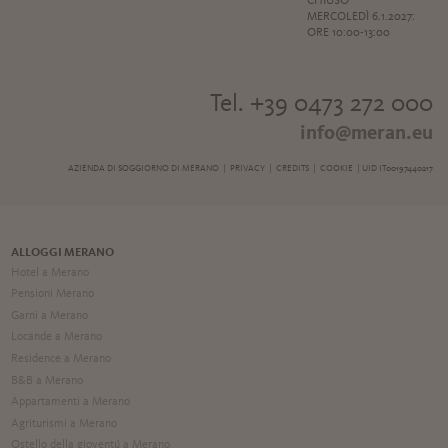
CHIUSO
MERCOLEDÌ 6.1.2027:
ORE 10:00-13:00
Tel. +39 0473 272 000
info@meran.eu
AZIENDA DI SOGGIORNO DI MERANO |
PRIVACY
|
CREDITS
|
COOKIE
| UID IT00197440217
ALLOGGI MERANO
Hotel a Merano
Pensioni Merano
Garni a Merano
Locande a Merano
Residence a Merano
B&B a Merano
Appartamenti a Merano
Agriturismi a Merano
Ostello della gioventú a Merano