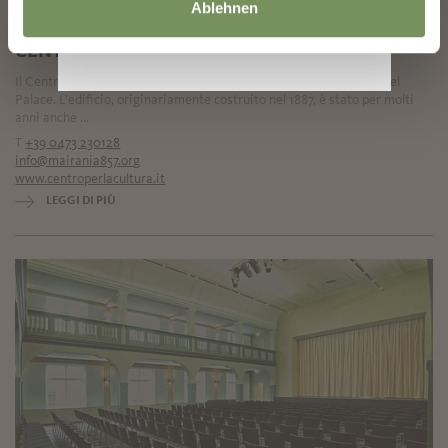
Ablehnen
CENTRI CULTURALI
CENTRO PER LA CULTURA - MAIRANIA 857
Il Centro Culturale Italiano si trova in Via Cavour, di fronte all'Hotel
Palace. L'edificio, originariamente costruito nel 1887, è stato per molti
anni anche ...
T
+39 0473 230128
info@mairania857.org
www.centroperlacultura.it
LEGGI DI PIÙ