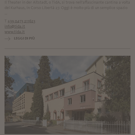
Il Theater in der Altstadt, o TidA, si trova nell’affascinante cantina a volta
del Kurhaus, in Corso Libertà 27. Oggi è molto più di un semplice spazio
...
T
+39 0473 211623
info@tida.it
www.tida.it
LEGGI DI PIÙ