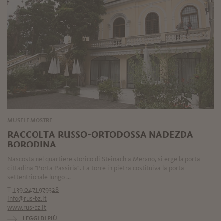
MUSEI E MOSTRE
RACCOLTA RUSSO-ORTODOSSA NADEZDA
BORODINA
Nascosta nel quartiere storico di Steinach a Merano, si erge la porta
cittadina "Porta Passiria". La torre in pietra costituiva la porta
settentrionale lungo ...
T
+39 0471 979328
info@rus-bz.it
www.rus-bz.it
LEGGI DI PIÙ