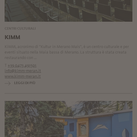
CENTRI CULTURALI
KIMM
KiMM, acronimo di "Kultur in Merano Mais", è un centro culturale e per
eventi situato nella Maia bassa di Merano. La struttura è stata creata
restaurando con ...
T
+39 0473 491501
info@kimm-meran.it
www.kimm-meran.it
LEGGI DI PIÙ