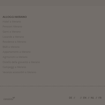
ALLOGGI MERANO
Hotel a Merano
Pensioni Merano
Garni a Merano
Locande a Merano
Residence a Merano
B&B a Merano
Appartamenti a Merano
Agriturismi a Merano
Ostello della gioventú a Merano
Campeggi a Merano
Vacanze accessibili a Merano
DE
//
IT
//
EN
//
NL
//
FR