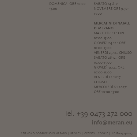
DOMENICA: ORE 10:00-
SABATO 14 & 21
13:00
NOVEMBRE ORE 9:30-
13:00
MERCATINI DI NATALE
DI MERANO
MARTEDÌ 8.12.: ORE
10:00-13:00
GIOVEDÌ 24.12.: ORE
10:00-13:00
VENERDÌ 25.12.: CHIUSO
SABATO 26.12.: ORE
10:00-13:00
GIOVEDÌ 31.12.: ORE
10:00-13:00
VENERDÌ 1.1.2027:
CHIUSO
MERCOLEDÌ 6.1.2027:
ORE 10:00-13:00
Tel. +39 0473 272 000
info@meran.eu
AZIENDA DI SOGGIORNO DI MERANO |
PRIVACY
|
CREDITS
|
COOKIE
| UID IT00197440217