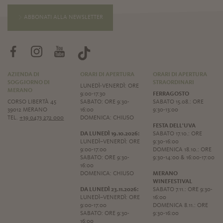
ABBONATI ALLA NEWSLETTER
AZIENDA DI
ORARI DI APERTURA
ORARI DI APERTURA
SOGGIORNO DI
STRAORDINARI
LUNEDÌ-VENERDÌ: ORE
MERANO
9:00-17:30
FERRAGOSTO
CORSO LIBERTÀ 45
SABATO: ORE 9:30-
SABATO 15.08.: ORE
39012 MERANO
16:00
9:30-13:00
TEL.
+39 0473 272 000
DOMENICA: CHIUSO
FESTA DELL'UVA
DA LUNEDÌ 19.10.2026:
SABATO 17.10.: ORE
LUNEDÌ–VENERDÌ: ORE
9:30-16:00
9:00-17:00
DOMENICA 18.10.: ORE
SABATO: ORE 9:30-
9:30-14:00 & 16:00-17:00
16:00
DOMENICA: CHIUSO
MERANO
WINEFESTIVAL
DA LUNEDÌ 23.11.2026:
SABATO 7.11.: ORE 9:30-
LUNEDÌ–VENERDÌ: ORE
16:00
9:00-17:00
DOMENICA 8.11.: ORE
SABATO: ORE 9:30-
9:30-16:00
16:00