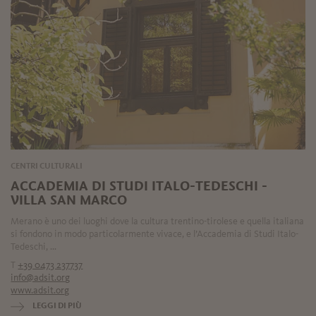
CENTRI CULTURALI
ACCADEMIA DI STUDI ITALO-TEDESCHI -
VILLA SAN MARCO
Merano è uno dei luoghi dove la cultura trentino-tirolese e quella italiana
si fondono in modo particolarmente vivace, e l’Accademia di Studi Italo-
Tedeschi, ...
T
+39 0473 237737
info@adsit.org
www.adsit.org
LEGGI DI PIÙ