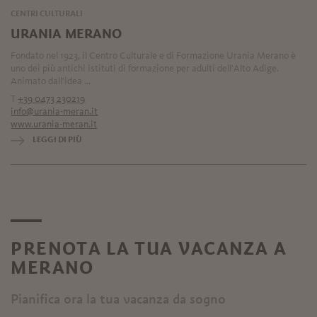
CENTRI CULTURALI
URANIA MERANO
Fondato nel 1923, il Centro Culturale e di Formazione Urania Merano è
uno dei più antichi istituti di formazione per adulti dell'Alto Adige.
Animato dall'idea ...
T
+39 0473 230219
info@urania-meran.it
www.urania-meran.it
LEGGI DI PIÙ
PRENOTA LA TUA VACANZA A
MERANO
Pianifica ora la tua vacanza da sogno