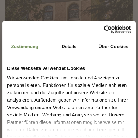
✖
Zustimmung
Details
Über Cookies
MUSEI E MOSTRE
MUSEO EBRAICO E SINAGOGA
Diese Webseite verwendet Cookies
COSTRUIAMO INSIEME IL
Tra palme e viali eleganti, nel cuore di Merano, si cela un luogo che
Wir verwenden Cookies, um Inhalte und Anzeigen zu
custodisce un capitolo quasi dimenticato della storia cittadina: il Museo
FUTURO DI MERANO.
personalisieren, Funktionen für soziale Medien anbieten
ebraico e la ...
zu können und die Zugriffe auf unsere Website zu
T
+39 0473 605636
analysieren. Außerdem geben wir Informationen zu Ihrer
COSTRUIAMO INSIEME IL FUTURO DI
segreteria@meranoebraica.bz
MERANO.
www.meranoebraica.it
Verwendung unserer Website an unsere Partner für
LEGGI DI PIÙ
soziale Medien, Werbung und Analysen weiter. Unsere
La tua opinione conta. Scansiona, condividi, fai la
Partner führen diese Informationen möglicherweise mit
differenza.
weiteren Daten zusammen, die Sie ihnen bereitgestellt
«
‹
1
2
›
»
haben oder die sie im Rahmen Ihrer Nutzung der Dienste